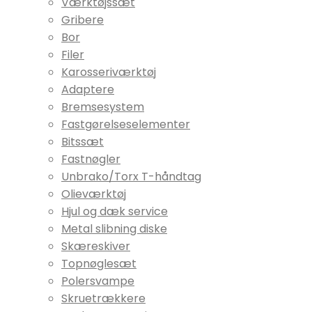
Værktøjssæt
Gribere
Bor
Filer
Karosseriværktøj
Adaptere
Bremsesystem
Fastgørelseselementer
Bitssæt
Fastnøgler
Unbrako/Torx T-håndtag
Olieværktøj
Hjul og dæk service
Metal slibning diske
Skæreskiver
Topnøglesæt
Polersvampe
Skruetrækkere