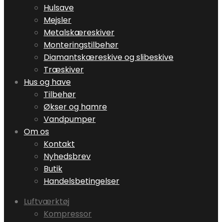
Hulsave
Mejsler
Metalskæreskiver
Monteringstilbehør
Diamantskæreskive og slibeskive
Træskiver
Hus og have
Tilbehør
Økser og hamre
Vandpumper
Om os
Kontakt
Nyhedsbrev
Butik
Handelsbetingelser
Luftværktøj
Kompressor