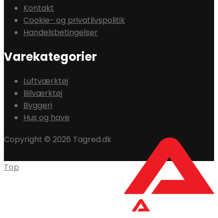
Kontakt
Cookie- og privatlivspolitik
Handelsbetingelser
Varekategorier
Luftværktøj
Bilværktøj
Byggeri
Hus og have
Copyright © 2026 Tagred.dk
Top