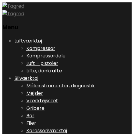
Menu
Skip
Luftværktøj
to
Kompressor
content
Kompressordele
Luft – pistoler
Lifte, donkrafte
Bilværktøj
Måleinstrumenter, diagnostik
Mejsler
Værktøjssæt
Gribere
Bor
Filer
Karosseriværktøj