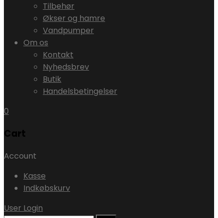
Tilbehør
Økser og hamre
Vandpumper
Om os
Kontakt
Nyhedsbrev
Butik
Handelsbetingelser
0
Cart
Account
Kasse
Indkøbskurv
User Login