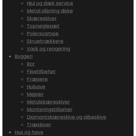
Hjul og dæk service
Metal slibning diske
Skæreskiver
Topnøglesæt
Polersvampe
Skruetrækkere
Vask og rengøring
Byggeri
Bor
Flisetilbehør
Fræsere
Hulsave
Mejsler
Metalskæreskiver
Monteringstilbehør
Diamantskæreskive og slibeskive
Træskiver
Hus og have