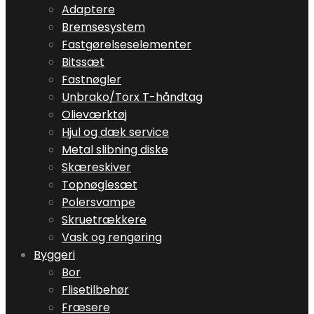
Adaptere
Bremsesystem
Fastgørelseselementer
Bitssæt
Fastnøgler
Unbrako/Torx T-håndtag
Olieværktøj
Hjul og dæk service
Metal slibning diske
Skæreskiver
Topnøglesæt
Polersvampe
Skruetrækkere
Vask og rengøring
Byggeri
Bor
Flisetilbehør
Fræsere