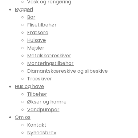
Vask og rengøring
Byggeri
Bor
Flisetilbehør
Fræsere
Hulsave
Mejsler
Metalskæreskiver
Monteringstilbehør
Diamantskæreskive og slibeskive
Træskiver
Hus og have
Tilbehør
Økser og hamre
Vandpumper
Om os
Kontakt
Nyhedsbrev