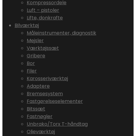
Kompressordele
Luft – pistoler
Lifte, donkrafte
Bilværktøj
Måleinstrumenter, diagnostik
Mejsler
Værktøjssæt
Gribere
Bor
Filer
Karosseriværktøj
Adaptere
Bremsesystem
Fastgørelseselementer
Bitssæt
Fastnøgler
Unbrako/Torx T-håndtag
Olieværktøj