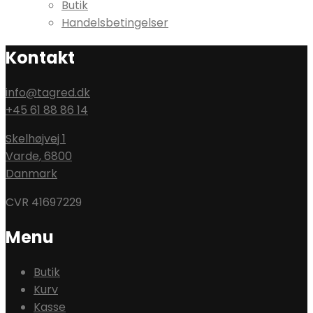
Butik
Handelsbetingelser
Kontakt
info@tagred.dk
+45 61 88 86 14
Skelhøjvej 1
Varde
,
6800
Danmark
CVR 41697229
Menu
Butik
Kurv
Kasse