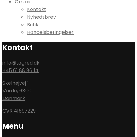
Om os
Kontakt
Nyhedsbrev
Butik
Handelsbetingelser
Kontakt
info@tagred.dk
+45 61 88 86 14
Skelhøjvej 1
Varde
,
6800
Danmark
CVR 41697229
Menu