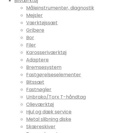
Bilværktøj
Måleinstrumenter, diagnostik
Mejsler
Værktøjssæt
Gribere
Bor
Filer
Karosseriværktøj
Adaptere
Bremsesystem
Fastgørelseselementer
Bitssæt
Fastnøgler
Unbrako/Torx T-håndtag
Olieværktøj
Hjul og dæk service
Metal slibning diske
Skæreskiver