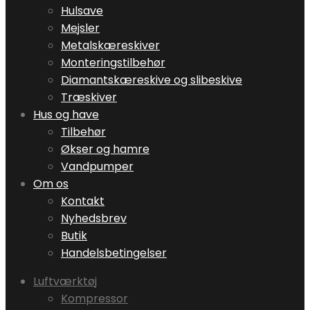
Hulsave
Mejsler
Metalskæreskiver
Monteringstilbehør
Diamantskæreskive og slibeskive
Træskiver
Hus og have
Tilbehør
Økser og hamre
Vandpumper
Om os
Kontakt
Nyhedsbrev
Butik
Handelsbetingelser
Luftværktøj
Kompressor