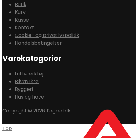
Butik
Kurv
Kasse
Kontakt
Cookie- og privatlivspolitik
Handelsbetingelser
Varekategorier
Luftværktøj
Bilværktøj
Byggeri
Hus og have
Copyright © 2026 Tagred.dk
Top