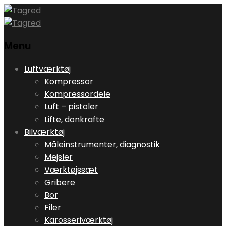
Menu
Skip
Luftværktøj
to
Kompressor
content
Kompressordele
Luft – pistoler
Lifte, donkrafte
Bilværktøj
Måleinstrumenter, diagnostik
Mejsler
Værktøjssæt
Gribere
Bor
Filer
Karosseriværktøj