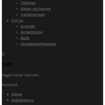
Tilbehør
Økser og hamre
Vandpumper
Om os
Kontakt
Nyhedsbrev
Butik
Handelsbetingelser
0
Cart
Ingen varer i kurven.
Account
Kasse
Indkøbskurv