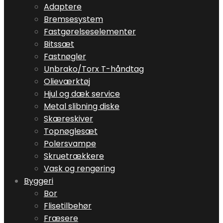
Adaptere
Bremsesystem
Fastgørelseselementer
Bitssæt
Fastnøgler
Unbrako/Torx T-håndtag
Olieværktøj
Hjul og dæk service
Metal slibning diske
Skæreskiver
Topnøglesæt
Polersvampe
Skruetrækkere
Vask og rengøring
Byggeri
Bor
Flisetilbehør
Fræsere