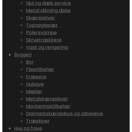
Hjul og dæk service
Metal slibning diske
Skæreskiver
Topnøglesæt
Polersvampe
Skruetrækkere
Vask og rengøring
Byggeri
Bor
Flisetilbehør
Fræsere
Hulsave
Mejsler
Metalskæreskiver
Monteringstilbehør
Diamantskæreskive og slibeskive
Træskiver
Hus og have