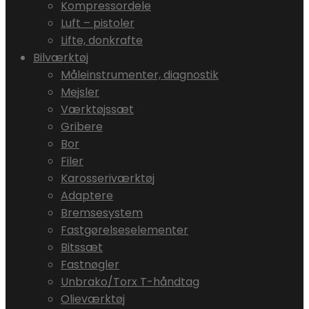
Kompressordele
Luft – pistoler
Lifte, donkrafte
Bilværktøj
Måleinstrumenter, diagnostik
Mejsler
Værktøjssæt
Gribere
Bor
Filer
Karosseriværktøj
Adaptere
Bremsesystem
Fastgørelseselementer
Bitssæt
Fastnøgler
Unbrako/Torx T-håndtag
Olieværktøj