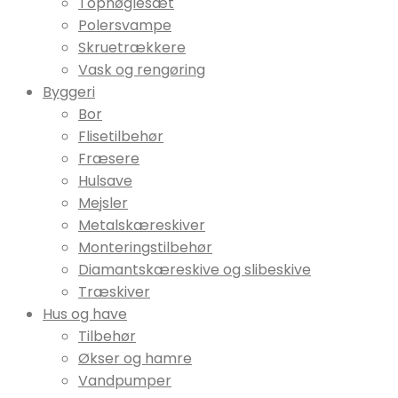
Topnøglesæt
Polersvampe
Skruetrækkere
Vask og rengøring
Byggeri
Bor
Flisetilbehør
Fræsere
Hulsave
Mejsler
Metalskæreskiver
Monteringstilbehør
Diamantskæreskive og slibeskive
Træskiver
Hus og have
Tilbehør
Økser og hamre
Vandpumper