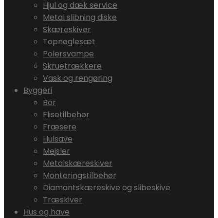
Hjul og dæk service
Metal slibning diske
Skæreskiver
Topnøglesæt
Polersvampe
Skruetrækkere
Vask og rengøring
Byggeri
Bor
Flisetilbehør
Fræsere
Hulsave
Mejsler
Metalskæreskiver
Monteringstilbehør
Diamantskæreskive og slibeskive
Træskiver
Hus og have