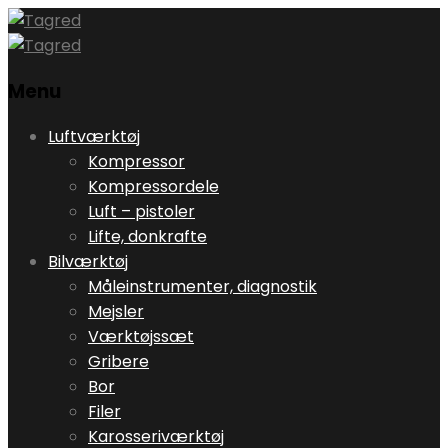
Menu
Skip
Luftværktøj
to
Kompressor
content
Kompressordele
Luft – pistoler
Lifte, donkrafte
Bilværktøj
Måleinstrumenter, diagnostik
Mejsler
Værktøjssæt
Gribere
Bor
Filer
Karosseriværktøj