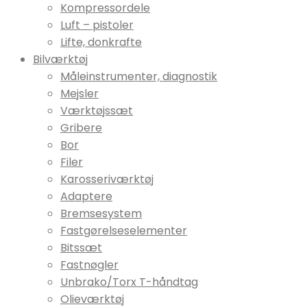
Kompressordele
Luft – pistoler
Lifte, donkrafte
Bilværktøj
Måleinstrumenter, diagnostik
Mejsler
Værktøjssæt
Gribere
Bor
Filer
Karosseriværktøj
Adaptere
Bremsesystem
Fastgørelseselementer
Bitssæt
Fastnøgler
Unbrako/Torx T-håndtag
Olieværktøj