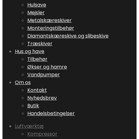
Hulsave
Mejsler
Metalskæreskiver
Monteringstilbehør
Diamantskæreskive og slibeskive
Træskiver
Hus og have
Tilbehør
Økser og hamre
Vandpumper
Om os
Kontakt
Nyhedsbrev
Butik
Handelsbetingelser
Luftværktøj
Kompressor