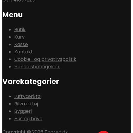
Menu
Butik
Kurv
Kasse
Kontakt
Cookie- og privatlivspolitik
Handelsbetingelser
Varekategorier
Luftværktøj
Bilværktøj
Byggeri
Hus og have
Copyright © 2026 Tagred.dk