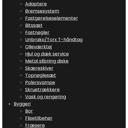
Adaptere
Bremsesystem
Fastgørelseselementer
Bitssæt
Fastnøgler
Unbrako/Torx T-håndtag
Olieværktøj
Hjul og dæk service
Metal slibning diske
Skæreskiver
Topnøglesæt
Polersvampe
Skruetrækkere
Vask og rengøring
Byggeri
Bor
Flisetilbehør
Fræsere