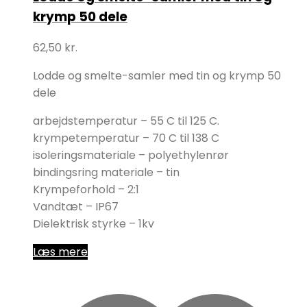
krymp 50 dele
62,50
kr.
Lodde og smelte-samler med tin og krymp 50
dele
arbejdstemperatur – 55 C til 125 C.
krympetemperatur – 70 C til 138 C
isoleringsmateriale – polyethylenrør
bindingsring materiale – tin
Krympeforhold – 2:1
Vandtæt – IP67
Dielektrisk styrke – 1kv
Læs mere