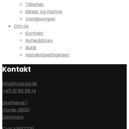
Tilbehør
Økser og hamre
Vandpumper
Om os
Kontakt
Nyhedsbrev
Butik
Handelsbetingelser
Kontakt
info@tagred.dk
+45 61 88 86 14
Skelhøjvej 1
Varde
,
6800
Danmark
CVR 41697229