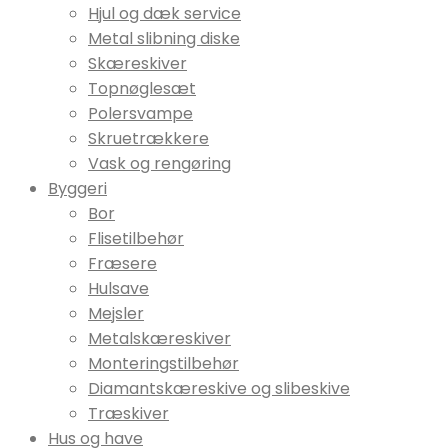
Hjul og dæk service
Metal slibning diske
Skæreskiver
Topnøglesæt
Polersvampe
Skruetrækkere
Vask og rengøring
Byggeri
Bor
Flisetilbehør
Fræsere
Hulsave
Mejsler
Metalskæreskiver
Monteringstilbehør
Diamantskæreskive og slibeskive
Træskiver
Hus og have