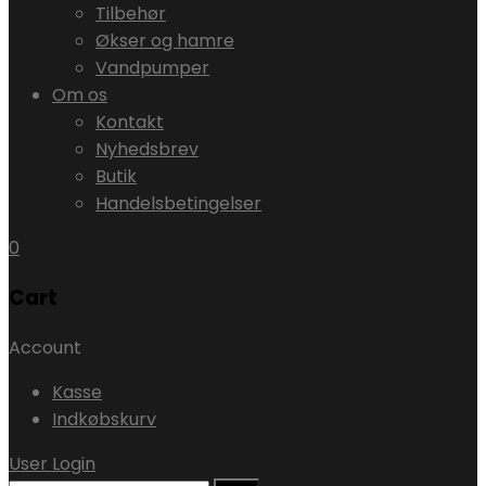
Tilbehør
Økser og hamre
Vandpumper
Om os
Kontakt
Nyhedsbrev
Butik
Handelsbetingelser
0
Cart
Account
Kasse
Indkøbskurv
User Login