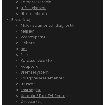
Kompressordele
Luft – pistoler
Lifte, donkrafte
Bilværktøj
Måleinstrumenter, diagnostik
Mejsler
Værktøjssæt
Gribere
Bor
Filer
Karosseriværktøj
Adaptere
Bremsesystem
Fastgørelseselementer
Bitssæt
Fastnøgler
Unbrako/Torx T-håndtag
Olieværktøj