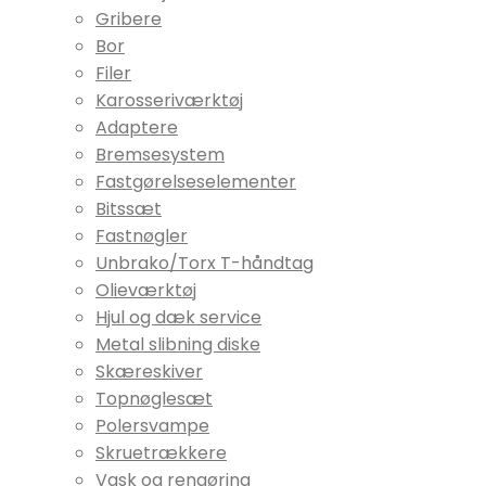
Gribere
Bor
Filer
Karosseriværktøj
Adaptere
Bremsesystem
Fastgørelseselementer
Bitssæt
Fastnøgler
Unbrako/Torx T-håndtag
Olieværktøj
Hjul og dæk service
Metal slibning diske
Skæreskiver
Topnøglesæt
Polersvampe
Skruetrækkere
Vask og rengøring