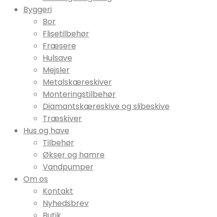
Byggeri
Bor
Flisetilbehør
Fræsere
Hulsave
Mejsler
Metalskæreskiver
Monteringstilbehør
Diamantskæreskive og slibeskive
Træskiver
Hus og have
Tilbehør
Økser og hamre
Vandpumper
Om os
Kontakt
Nyhedsbrev
Butik