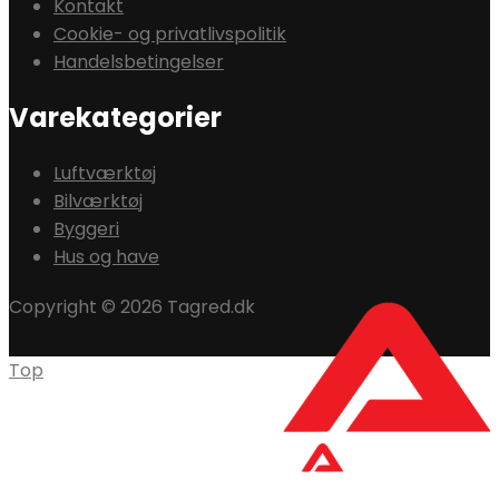
Kontakt
Cookie- og privatlivspolitik
Handelsbetingelser
Varekategorier
Luftværktøj
Bilværktøj
Byggeri
Hus og have
Copyright © 2026 Tagred.dk
Top