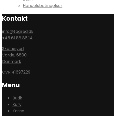
Handelsbetingelser
Kontakt
info@tagred.dk
+45 61 88 86 14
Skelhøjvej 1
Varde
,
6800
Danmark
CVR 41697229
Menu
Butik
Kurv
Kasse