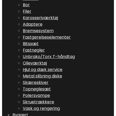
Bor
Filer
Karosseriværktøj
Adaptere
Bremsesystem
Fastgørelseselementer
Bitssæt
Fastnøgler
Unbrako/Torx T-håndtag
Olieværktøj
Hjul og dæk service
Metal slibning diske
Skæreskiver
Topnøglesæt
Polersvampe
Skruetrækkere
Vask og rengøring
Byggeri