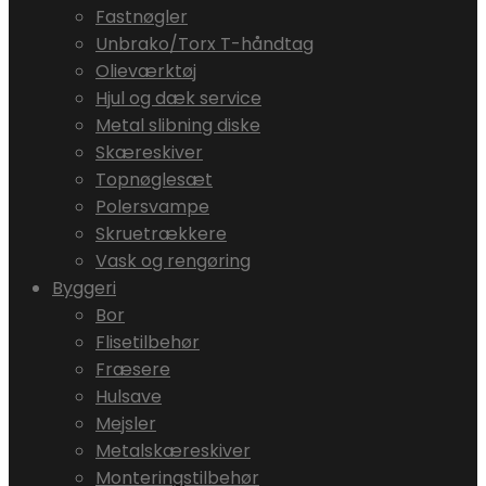
Fastnøgler
Unbrako/Torx T-håndtag
Olieværktøj
Hjul og dæk service
Metal slibning diske
Skæreskiver
Topnøglesæt
Polersvampe
Skruetrækkere
Vask og rengøring
Byggeri
Bor
Flisetilbehør
Fræsere
Hulsave
Mejsler
Metalskæreskiver
Monteringstilbehør