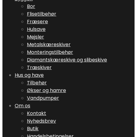
Bor
Flisetilbehør
Fræsere
Hulsave
Mejsler
Metalskæreskiver
Monteringstilbehør
Diamantskæreskive og slibeskive
Træskiver
Hus og have
Tilbehør
Økser og hamre
Vandpumper
Om os
Kontakt
Nyhedsbrev
Butik
Handelsbetingelser