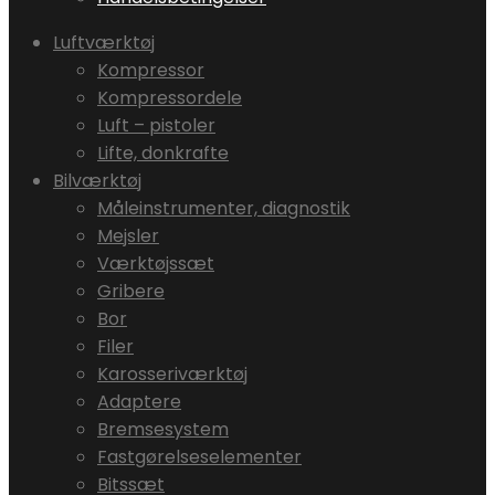
Luftværktøj
Kompressor
Kompressordele
Luft – pistoler
Lifte, donkrafte
Bilværktøj
Måleinstrumenter, diagnostik
Mejsler
Værktøjssæt
Gribere
Bor
Filer
Karosseriværktøj
Adaptere
Bremsesystem
Fastgørelseselementer
Bitssæt