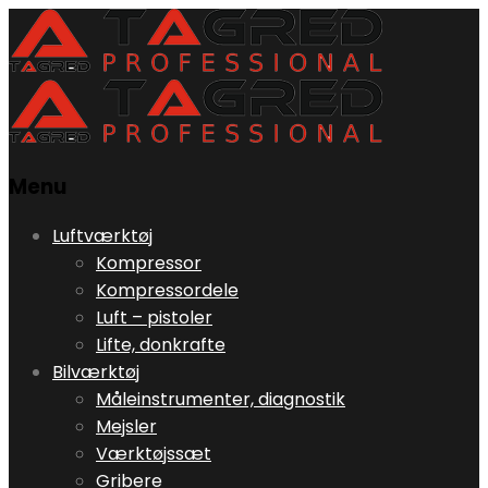
Menu
Skip
Luftværktøj
to
Kompressor
content
Kompressordele
Luft – pistoler
Lifte, donkrafte
Bilværktøj
Måleinstrumenter, diagnostik
Mejsler
Værktøjssæt
Gribere