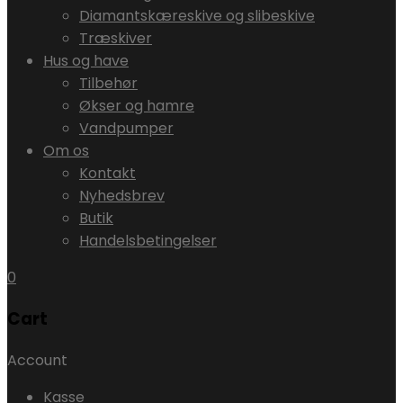
Diamantskæreskive og slibeskive
Træskiver
Hus og have
Tilbehør
Økser og hamre
Vandpumper
Om os
Kontakt
Nyhedsbrev
Butik
Handelsbetingelser
0
Cart
Account
Kasse