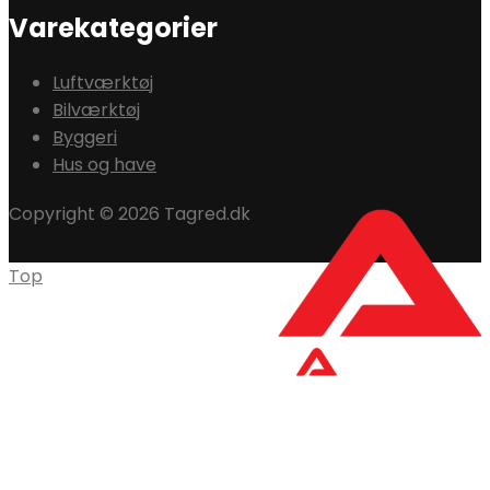
Varekategorier
Luftværktøj
Bilværktøj
Byggeri
Hus og have
Copyright © 2026 Tagred.dk
Top