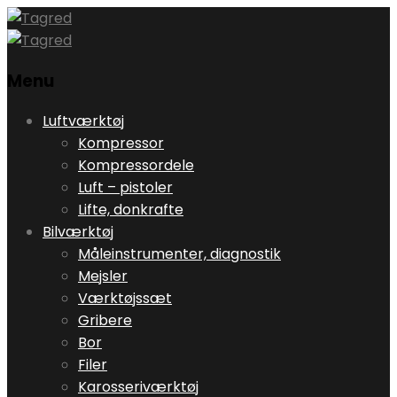
Menu
Skip
Luftværktøj
to
Kompressor
content
Kompressordele
Luft – pistoler
Lifte, donkrafte
Bilværktøj
Måleinstrumenter, diagnostik
Mejsler
Værktøjssæt
Gribere
Bor
Filer
Karosseriværktøj