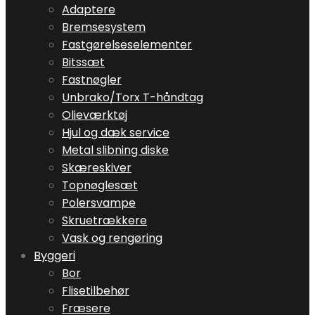
Adaptere
Bremsesystem
Fastgørelseselementer
Bitssæt
Fastnøgler
Unbrako/Torx T-håndtag
Olieværktøj
Hjul og dæk service
Metal slibning diske
Skæreskiver
Topnøglesæt
Polersvampe
Skruetrækkere
Vask og rengøring
Byggeri
Bor
Flisetilbehør
Fræsere