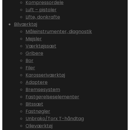
Kompressordele
Luft – pistoler
Lifte, donkrafte
Bilværktøj
Måleinstrumenter, diagnostik
Mejsler
Værktøjssæt
Gribere
Bor
Filer
Karosseriværktøj
Adaptere
Bremsesystem
Fastgørelseselementer
Bitssæt
Fastnøgler
Unbrako/Torx T-håndtag
Olieværktøj