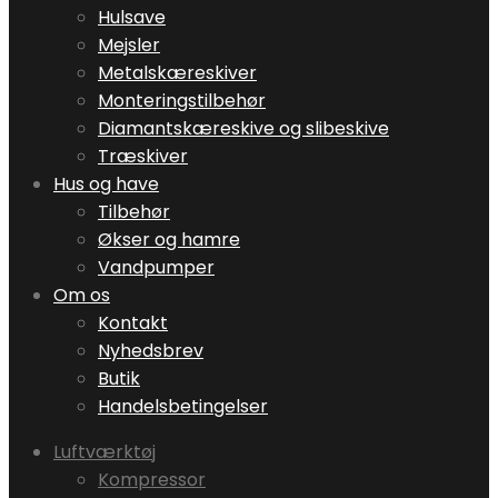
Hulsave
Mejsler
Metalskæreskiver
Monteringstilbehør
Diamantskæreskive og slibeskive
Træskiver
Hus og have
Tilbehør
Økser og hamre
Vandpumper
Om os
Kontakt
Nyhedsbrev
Butik
Handelsbetingelser
Luftværktøj
Kompressor