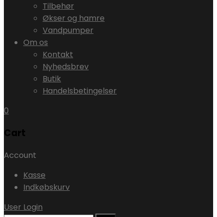
Tilbehør
Økser og hamre
Vandpumper
Om os
Kontakt
Nyhedsbrev
Butik
Handelsbetingelser
0
Cart
Account
Kasse
Indkøbskurv
User Login