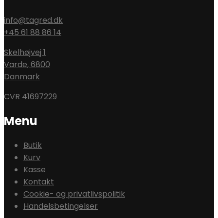
info@tagred.dk
+45 61 88 86 14
Skelhøjvej 1
Varde
,
6800
Danmark
CVR 41697229
Menu
Butik
Kurv
Kasse
Kontakt
Cookie- og privatlivspolitik
Handelsbetingelser