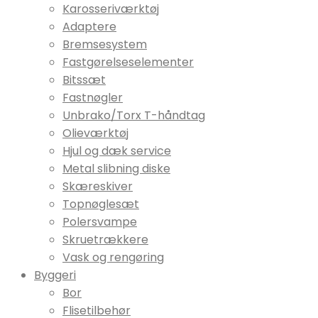
Karosseriværktøj
Adaptere
Bremsesystem
Fastgørelseselementer
Bitssæt
Fastnøgler
Unbrako/Torx T-håndtag
Olieværktøj
Hjul og dæk service
Metal slibning diske
Skæreskiver
Topnøglesæt
Polersvampe
Skruetrækkere
Vask og rengøring
Byggeri
Bor
Flisetilbehør