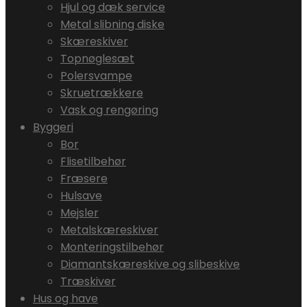
Hjul og dæk service
Metal slibning diske
Skæreskiver
Topnøglesæt
Polersvampe
Skruetrækkere
Vask og rengøring
Byggeri
Bor
Flisetilbehør
Fræsere
Hulsave
Mejsler
Metalskæreskiver
Monteringstilbehør
Diamantskæreskive og slibeskive
Træskiver
Hus og have