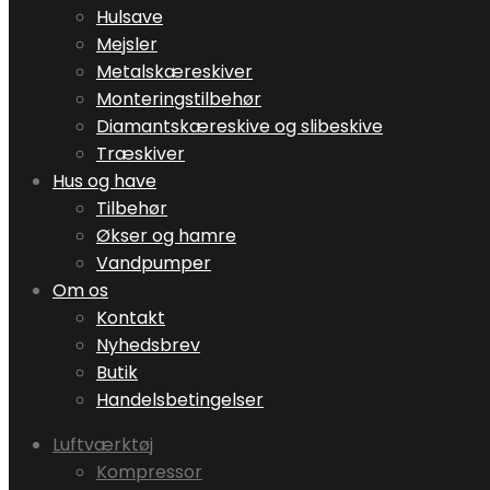
Hulsave
Mejsler
Metalskæreskiver
Monteringstilbehør
Diamantskæreskive og slibeskive
Træskiver
Hus og have
Tilbehør
Økser og hamre
Vandpumper
Om os
Kontakt
Nyhedsbrev
Butik
Handelsbetingelser
Luftværktøj
Kompressor