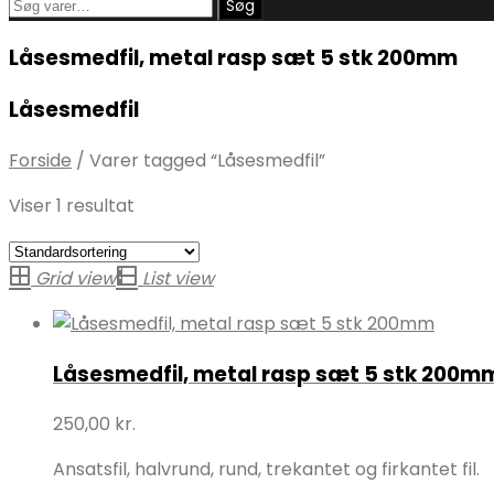
Søg
Søg
efter:
Låsesmedfil, metal rasp sæt 5 stk 200mm
Låsesmedfil
Forside
/
Varer tagged “Låsesmedfil”
Viser 1 resultat
Grid view
List view
Låsesmedfil, metal rasp sæt 5 stk 200m
250,00
kr.
Ansatsfil, halvrund, rund, trekantet og firkantet fil.