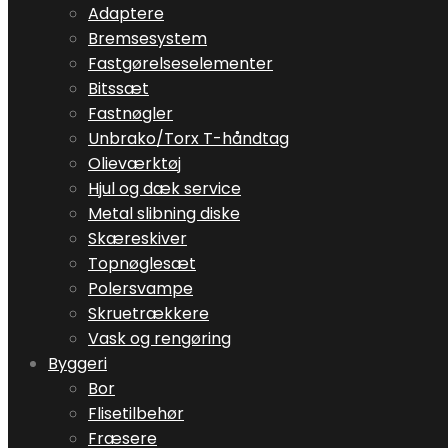
Adaptere
Bremsesystem
Fastgørelseselementer
Bitssæt
Fastnøgler
Unbrako/Torx T-håndtag
Olieværktøj
Hjul og dæk service
Metal slibning diske
Skæreskiver
Topnøglesæt
Polersvampe
Skruetrækkere
Vask og rengøring
Byggeri
Bor
Flisetilbehør
Fræsere