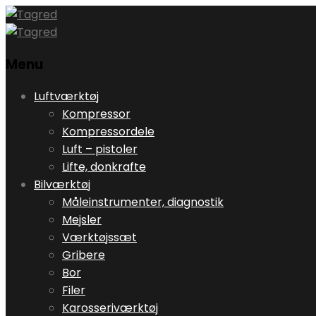
Menu
Skip
Luftværktøj
to
Kompressor
content
Kompressordele
Luft – pistoler
Lifte, donkrafte
Bilværktøj
Måleinstrumenter, diagnostik
Mejsler
Værktøjssæt
Gribere
Bor
Filer
Karosseriværktøj