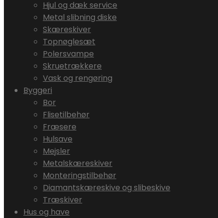
Hjul og dæk service
Metal slibning diske
Skæreskiver
Topnøglesæt
Polersvampe
Skruetrækkere
Vask og rengøring
Byggeri
Bor
Flisetilbehør
Fræsere
Hulsave
Mejsler
Metalskæreskiver
Monteringstilbehør
Diamantskæreskive og slibeskive
Træskiver
Hus og have