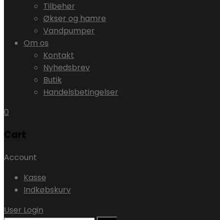
Tilbehør
Økser og hamre
Vandpumper
Om os
Kontakt
Nyhedsbrev
Butik
Handelsbetingelser
0
Cart
Account
Kasse
Indkøbskurv
User Login