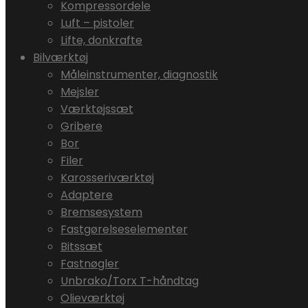
Kompressordele
Luft – pistoler
Lifte, donkrafte
Bilværktøj
Måleinstrumenter, diagnostik
Mejsler
Værktøjssæt
Gribere
Bor
Filer
Karosseriværktøj
Adaptere
Bremsesystem
Fastgørelseselementer
Bitssæt
Fastnøgler
Unbrako/Torx T-håndtag
Olieværktøj