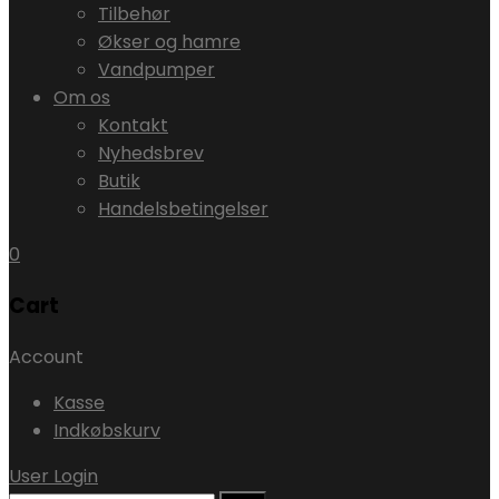
Tilbehør
Økser og hamre
Vandpumper
Om os
Kontakt
Nyhedsbrev
Butik
Handelsbetingelser
0
Cart
Account
Kasse
Indkøbskurv
User Login