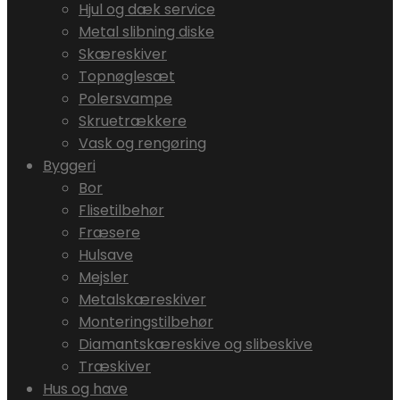
Hjul og dæk service
Metal slibning diske
Skæreskiver
Topnøglesæt
Polersvampe
Skruetrækkere
Vask og rengøring
Byggeri
Bor
Flisetilbehør
Fræsere
Hulsave
Mejsler
Metalskæreskiver
Monteringstilbehør
Diamantskæreskive og slibeskive
Træskiver
Hus og have