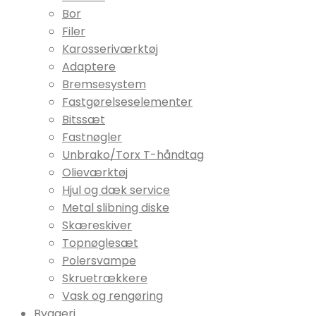
Bor
Filer
Karosseriværktøj
Adaptere
Bremsesystem
Fastgørelseselementer
Bitssæt
Fastnøgler
Unbrako/Torx T-håndtag
Olieværktøj
Hjul og dæk service
Metal slibning diske
Skæreskiver
Topnøglesæt
Polersvampe
Skruetrækkere
Vask og rengøring
Byggeri