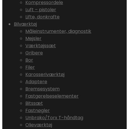
Kompressordele
Luft – pistoler
Lifte, donkrafte
Bilværktøj
Måleinstrumenter, diagnostik
Mejsler
Værktøjssæt
Gribere
Bor
Filer
Karosseriværktøj
Adaptere
Bremsesystem
Fastgørelseselementer
Bitssæt
Fastnøgler
Unbrako/Torx T-håndtag
Olieværktøj