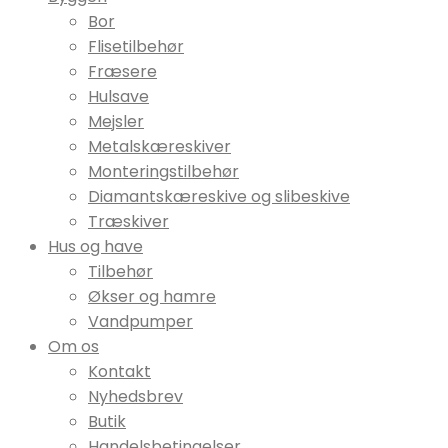
Bor
Flisetilbehør
Fræsere
Hulsave
Mejsler
Metalskæreskiver
Monteringstilbehør
Diamantskæreskive og slibeskive
Træskiver
Hus og have
Tilbehør
Økser og hamre
Vandpumper
Om os
Kontakt
Nyhedsbrev
Butik
Handelsbetingelser