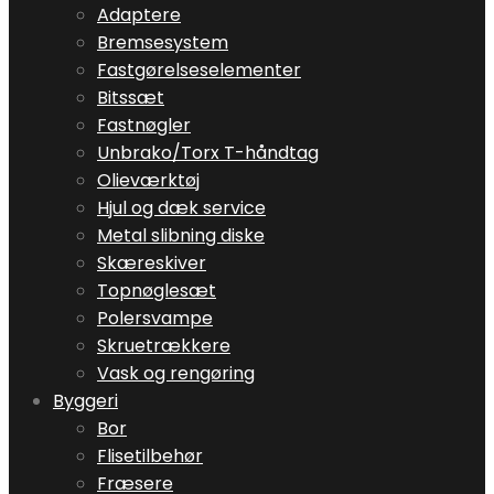
Adaptere
Bremsesystem
Fastgørelseselementer
Bitssæt
Fastnøgler
Unbrako/Torx T-håndtag
Olieværktøj
Hjul og dæk service
Metal slibning diske
Skæreskiver
Topnøglesæt
Polersvampe
Skruetrækkere
Vask og rengøring
Byggeri
Bor
Flisetilbehør
Fræsere