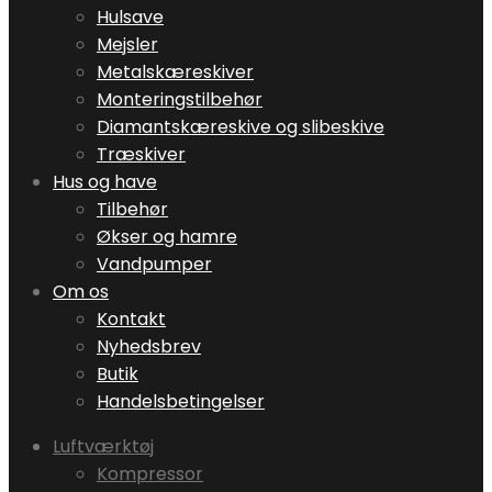
Hulsave
Mejsler
Metalskæreskiver
Monteringstilbehør
Diamantskæreskive og slibeskive
Træskiver
Hus og have
Tilbehør
Økser og hamre
Vandpumper
Om os
Kontakt
Nyhedsbrev
Butik
Handelsbetingelser
Luftværktøj
Kompressor