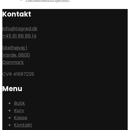
Kontakt
info@tagred.dk
+45 61 88 86 14
Skelhøjvej 1
Varde
,
6800
Danmark
CVR 41697229
Menu
Butik
Kurv
Kasse
Kontakt