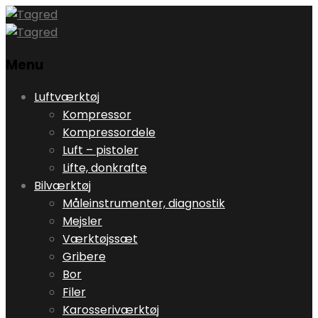
Menu
Skip
Luftværktøj
to
Kompressor
content
Kompressordele
Luft – pistoler
Lifte, donkrafte
Bilværktøj
Måleinstrumenter, diagnostik
Mejsler
Værktøjssæt
Gribere
Bor
Filer
Karosseriværktøj