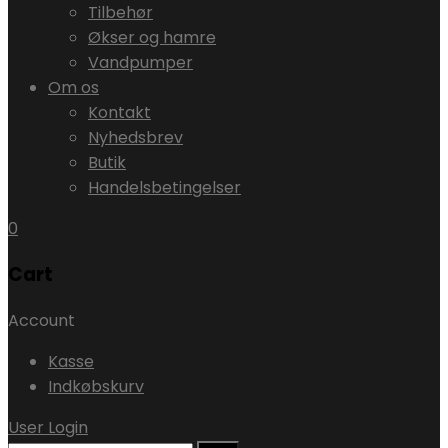
Tilbehør
Økser og hamre
Vandpumper
Om os
Kontakt
Nyhedsbrev
Butik
Handelsbetingelser
0
Cart
Account
Kasse
Indkøbskurv
User Login