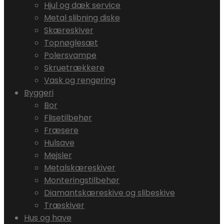
Hjul og dæk service
Metal slibning diske
Skæreskiver
Topnøglesæt
Polersvampe
Skruetrækkere
Vask og rengøring
Byggeri
Bor
Flisetilbehør
Fræsere
Hulsave
Mejsler
Metalskæreskiver
Monteringstilbehør
Diamantskæreskive og slibeskive
Træskiver
Hus og have