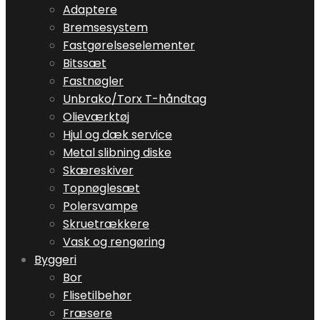
Adaptere
Bremsesystem
Fastgørelseselementer
Bitssæt
Fastnøgler
Unbrako/Torx T-håndtag
Olieværktøj
Hjul og dæk service
Metal slibning diske
Skæreskiver
Topnøglesæt
Polersvampe
Skruetrækkere
Vask og rengøring
Byggeri
Bor
Flisetilbehør
Fræsere