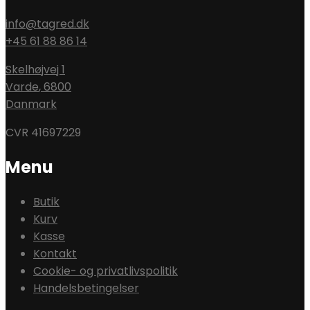
info@tagred.dk
+45 61 88 86 14
Skelhøjvej 1
Varde
,
6800
Danmark
CVR 41697229
Menu
Butik
Kurv
Kasse
Kontakt
Cookie- og privatlivspolitik
Handelsbetingelser