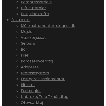
Kompressordele
Luft – pistoler
Lifte, donkrafte
Bilværktøj
Måleinstrumenter, diagnostik
Mejsler
Værktøjssæt
Gribere
Bor
Filer
Karosseriværktøj
Adaptere
Bremsesystem
Fastgørelseselementer
Bitssæt
Fastnøgler
Unbrako/Torx T-håndtag
Olieværktøj