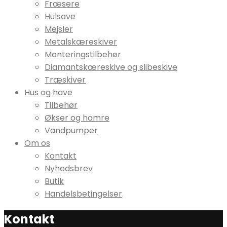
Fræsere
Hulsave
Mejsler
Metalskæreskiver
Monteringstilbehør
Diamantskæreskive og slibeskive
Træskiver
Hus og have
Tilbehør
Økser og hamre
Vandpumper
Om os
Kontakt
Nyhedsbrev
Butik
Handelsbetingelser
Kontakt