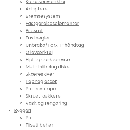
Karosseriværktøj
Adaptere
Bremsesystem
Fastgørelseselementer
Bitssæt
Fastnøgler
Unbrako/Torx T-håndtag
Olieværktøj
Hjul og dæk service
Metal slibning diske
Skæreskiver
Topnøglesæt
Polersvampe
Skruetrækkere
Vask og rengøring
Byggeri
Bor
Flisetilbehør