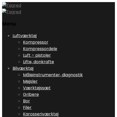
Menu
Skip
Luftværktøj
to
Kompressor
content
Kompressordele
Luft – pistoler
Lifte, donkrafte
Bilværktøj
Måleinstrumenter, diagnostik
Mejsler
Værktøjssæt
Gribere
Bor
Filer
Karosseriværktøj