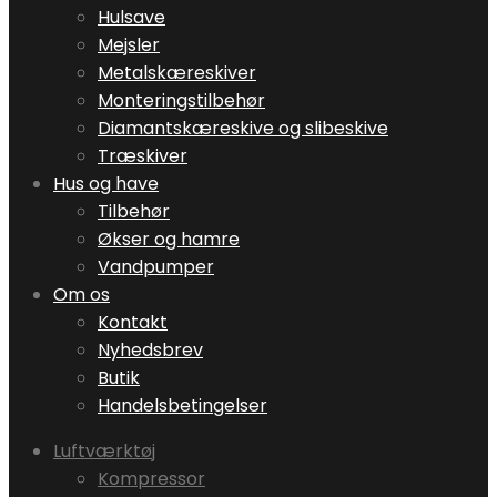
Hulsave
Mejsler
Metalskæreskiver
Monteringstilbehør
Diamantskæreskive og slibeskive
Træskiver
Hus og have
Tilbehør
Økser og hamre
Vandpumper
Om os
Kontakt
Nyhedsbrev
Butik
Handelsbetingelser
Luftværktøj
Kompressor