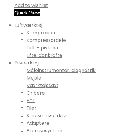
Add to wishlist
Quick View
Luftværktøj
Kompressor
Kompressordele
Luft – pistoler
Lifte, donkrafte
Bilværktøj
Måleinstrumenter, diagnostik
Mejsler
Værktøjssæt
Gribere
Bor
Filer
Karosseriværktøj
Adaptere
Bremsesystem