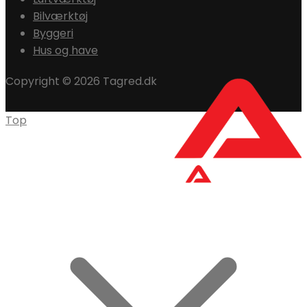
Bilværktøj
Byggeri
Hus og have
Copyright © 2026 Tagred.dk
Top