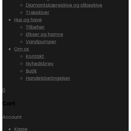
Diamantskæreskive og slibeskive
Træskiver
Hus og have
Tilbehør
Økser og hamre
Vandpumper
Om os
Kontakt
Nyhedsbrev
Butik
Handelsbetingelser
0
Cart
Account
Kasse