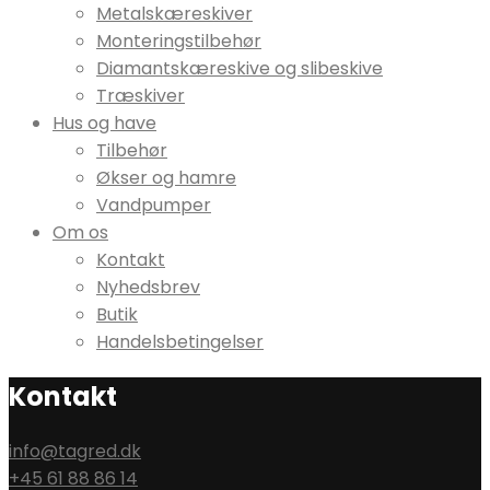
Metalskæreskiver
Monteringstilbehør
Diamantskæreskive og slibeskive
Træskiver
Hus og have
Tilbehør
Økser og hamre
Vandpumper
Om os
Kontakt
Nyhedsbrev
Butik
Handelsbetingelser
Kontakt
info@tagred.dk
+45 61 88 86 14