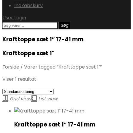
Indkøbskurv
User Login
Søg
Søg
efter:
Krafttoppe sæt 1″ 17-41 mm
Krafttoppe sæt 1"
Forside
/
Varer tagged “Krafttoppe sæt 1"”
Viser 1 resultat
Grid view
List view
Krafttoppe sæt 1″ 17-41 mm