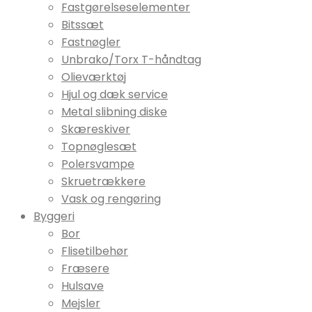
Fastgørelseselementer
Bitssæt
Fastnøgler
Unbrako/Torx T-håndtag
Olieværktøj
Hjul og dæk service
Metal slibning diske
Skæreskiver
Topnøglesæt
Polersvampe
Skruetrækkere
Vask og rengøring
Byggeri
Bor
Flisetilbehør
Fræsere
Hulsave
Mejsler