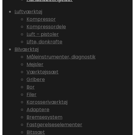
Luftværktøj
Kompressor
Kompressordele
Luft – pistoler
Lifte, donkrafte
Bilværktøj
Måleinstrumenter, diagnostik
Mejsler
Værktøjssæt
Gribere
Bor
Filer
Karosseriværktøj
Adaptere
Bremsesystem
Fastgørelseselementer
Bitssæt