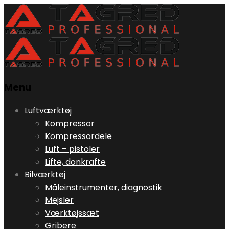
Menu
Skip
Luftværktøj
to
Kompressor
content
Kompressordele
Luft – pistoler
Lifte, donkrafte
Bilværktøj
Måleinstrumenter, diagnostik
Mejsler
Værktøjssæt
Gribere