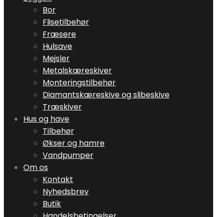
Bor
Flisetilbehør
Fræsere
Hulsave
Mejsler
Metalskæreskiver
Monteringstilbehør
Diamantskæreskive og slibeskive
Træskiver
Hus og have
Tilbehør
Økser og hamre
Vandpumper
Om os
Kontakt
Nyhedsbrev
Butik
Handelsbetingelser