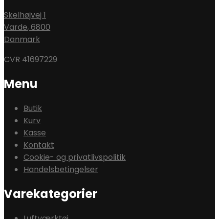
Skelhøjvej 1
Varde
,
6800
Danmark
CVR 41697229
Menu
Butik
Kurv
Kasse
Kontakt
Cookie- og privatlivspolitik
Handelsbetingelser
Varekategorier
Luftværktøj