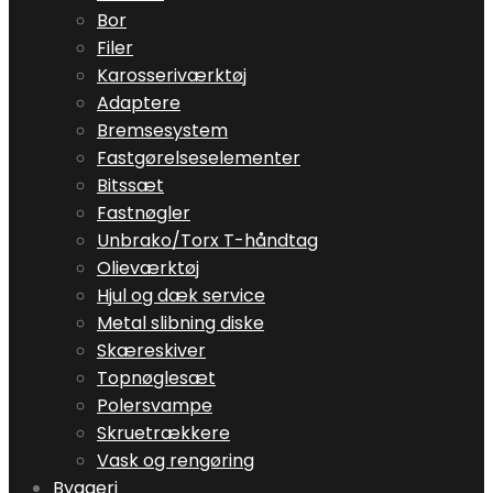
Bor
Filer
Karosseriværktøj
Adaptere
Bremsesystem
Fastgørelseselementer
Bitssæt
Fastnøgler
Unbrako/Torx T-håndtag
Olieværktøj
Hjul og dæk service
Metal slibning diske
Skæreskiver
Topnøglesæt
Polersvampe
Skruetrækkere
Vask og rengøring
Byggeri