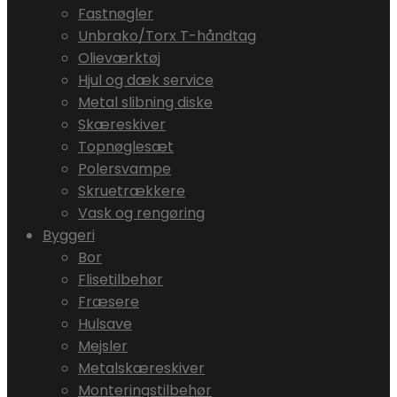
Fastnøgler
Unbrako/Torx T-håndtag
Olieværktøj
Hjul og dæk service
Metal slibning diske
Skæreskiver
Topnøglesæt
Polersvampe
Skruetrækkere
Vask og rengøring
Byggeri
Bor
Flisetilbehør
Fræsere
Hulsave
Mejsler
Metalskæreskiver
Monteringstilbehør