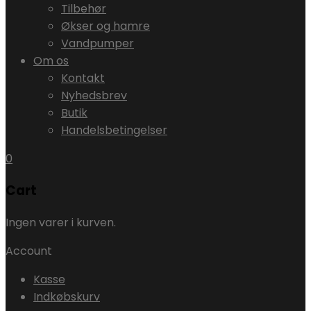
Tilbehør
Økser og hamre
Vandpumper
Om os
Kontakt
Nyhedsbrev
Butik
Handelsbetingelser
0
Cart
Ingen varer i kurven.
Account
Kasse
Indkøbskurv