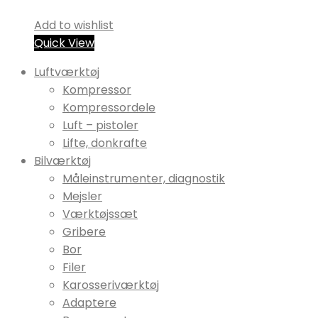
Add to wishlist
Quick View
Luftværktøj
Kompressor
Kompressordele
Luft – pistoler
Lifte, donkrafte
Bilværktøj
Måleinstrumenter, diagnostik
Mejsler
Værktøjssæt
Gribere
Bor
Filer
Karosseriværktøj
Adaptere