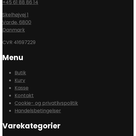
+45 61 88 86 14
Skelhøjvej 1
Varde
,
6800
Danmark
CVR 41697229
Menu
Butik
Kurv
Kasse
Kontakt
Cookie- og privatlivspolitik
Handelsbetingelser
Varekategorier