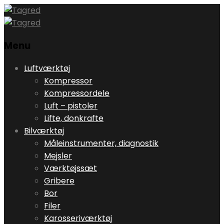
Menu
Skip
Luftværktøj
to
Kompressor
content
Kompressordele
Luft – pistoler
Lifte, donkrafte
Bilværktøj
Måleinstrumenter, diagnostik
Mejsler
Værktøjssæt
Gribere
Bor
Filer
Karosseriværktøj