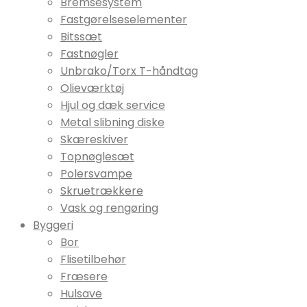
Bremsesystem
Fastgørelseselementer
Bitssæt
Fastnøgler
Unbrako/Torx T-håndtag
Olieværktøj
Hjul og dæk service
Metal slibning diske
Skæreskiver
Topnøglesæt
Polersvampe
Skruetrækkere
Vask og rengøring
Byggeri
Bor
Flisetilbehør
Fræsere
Hulsave