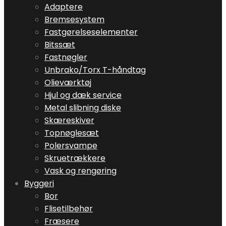
Adaptere
Bremsesystem
Fastgørelseselementer
Bitssæt
Fastnøgler
Unbrako/Torx T-håndtag
Olieværktøj
Hjul og dæk service
Metal slibning diske
Skæreskiver
Topnøglesæt
Polersvampe
Skruetrækkere
Vask og rengøring
Byggeri
Bor
Flisetilbehør
Fræsere