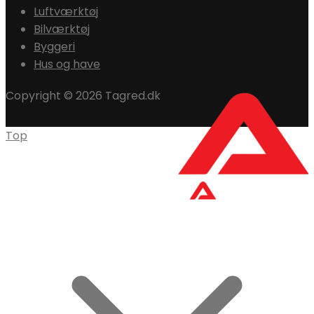
Luftværktøj
Bilværktøj
Byggeri
Hus og have
Copyright © 2026 Tagred.dk
Top