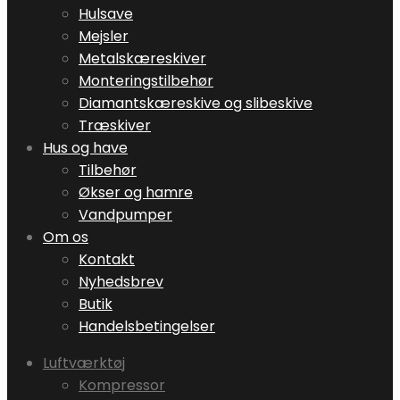
Hulsave
Mejsler
Metalskæreskiver
Monteringstilbehør
Diamantskæreskive og slibeskive
Træskiver
Hus og have
Tilbehør
Økser og hamre
Vandpumper
Om os
Kontakt
Nyhedsbrev
Butik
Handelsbetingelser
Luftværktøj
Kompressor