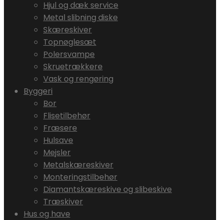
Hjul og dæk service
Metal slibning diske
Skæreskiver
Topnøglesæt
Polersvampe
Skruetrækkere
Vask og rengøring
Byggeri
Bor
Flisetilbehør
Fræsere
Hulsave
Mejsler
Metalskæreskiver
Monteringstilbehør
Diamantskæreskive og slibeskive
Træskiver
Hus og have