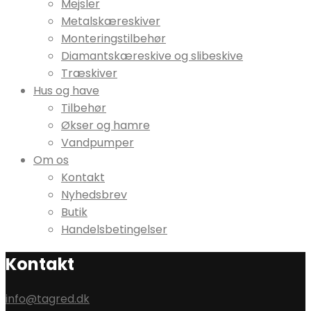
Mejsler
Metalskæreskiver
Monteringstilbehør
Diamantskæreskive og slibeskive
Træskiver
Hus og have
Tilbehør
Økser og hamre
Vandpumper
Om os
Kontakt
Nyhedsbrev
Butik
Handelsbetingelser
Kontakt
info@tagred.dk