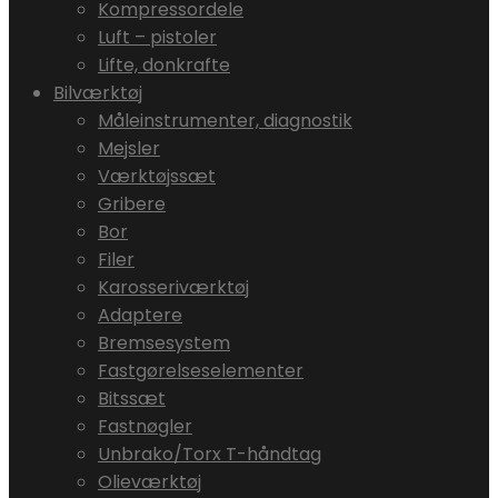
Kompressordele
Luft – pistoler
Lifte, donkrafte
Bilværktøj
Måleinstrumenter, diagnostik
Mejsler
Værktøjssæt
Gribere
Bor
Filer
Karosseriværktøj
Adaptere
Bremsesystem
Fastgørelseselementer
Bitssæt
Fastnøgler
Unbrako/Torx T-håndtag
Olieværktøj