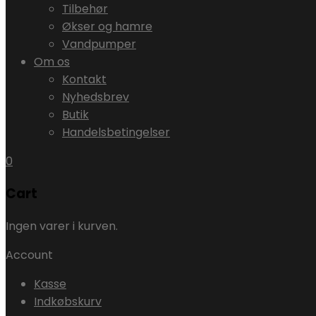
Tilbehør
Økser og hamre
Vandpumper
Om os
Kontakt
Nyhedsbrev
Butik
Handelsbetingelser
0
Cart
Ingen varer i kurven.
Account
Kasse
Indkøbskurv