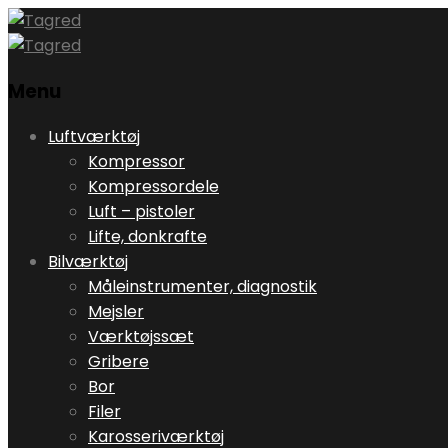
Menu
Skip
Luftværktøj
to
Kompressor
content
Kompressordele
Luft – pistoler
Lifte, donkrafte
Bilværktøj
Måleinstrumenter, diagnostik
Mejsler
Værktøjssæt
Gribere
Bor
Filer
Karosseriværktøj