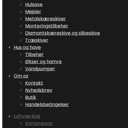
Hulsave
Mejsler
Metalskæreskiver
Monteringstilbehør
Diamantskæreskive og slibeskive
Træskiver
Hus og have
Tilbehør
Økser og hamre
Vandpumper
Om os
Kontakt
Nyhedsbrev
Butik
Handelsbetingelser
Luftværktøj
Kompressor