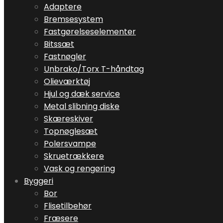
Adaptere
Bremsesystem
Fastgørelseselementer
Bitssæt
Fastnøgler
Unbrako/Torx T-håndtag
Olieværktøj
Hjul og dæk service
Metal slibning diske
Skæreskiver
Topnøglesæt
Polersvampe
Skruetrækkere
Vask og rengøring
Byggeri
Bor
Flisetilbehør
Fræsere