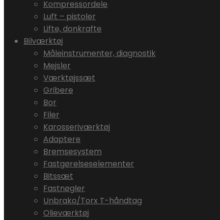
Kompressordele
Luft – pistoler
Lifte, donkrafte
Bilværktøj
Måleinstrumenter, diagnostik
Mejsler
Værktøjssæt
Gribere
Bor
Filer
Karosseriværktøj
Adaptere
Bremsesystem
Fastgørelseselementer
Bitssæt
Fastnøgler
Unbrako/Torx T-håndtag
Olieværktøj