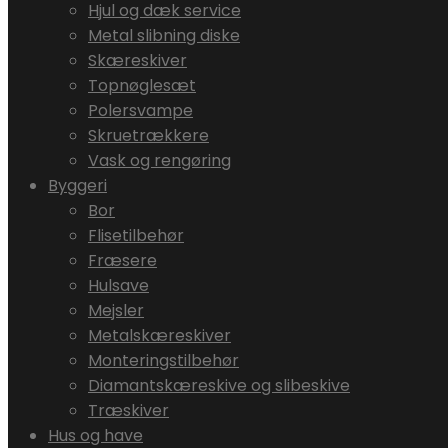
Hjul og dæk service
Metal slibning diske
Skæreskiver
Topnøglesæt
Polersvampe
Skruetrækkere
Vask og rengøring
Byggeri
Bor
Flisetilbehør
Fræsere
Hulsave
Mejsler
Metalskæreskiver
Monteringstilbehør
Diamantskæreskive og slibeskive
Træskiver
Hus og have