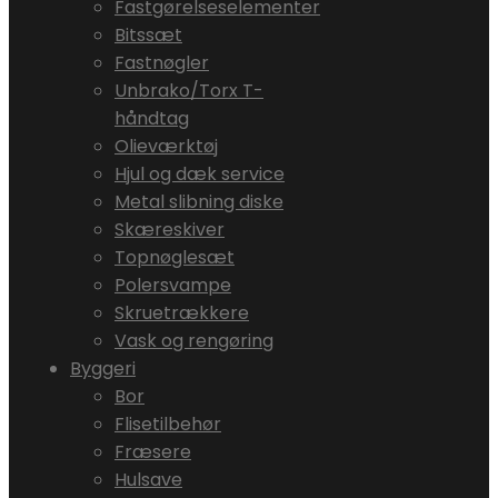
Fastgørelseselementer
Bitssæt
Fastnøgler
Unbrako/Torx T-
håndtag
Olieværktøj
Hjul og dæk service
Metal slibning diske
Skæreskiver
Topnøglesæt
Polersvampe
Skruetrækkere
Vask og rengøring
Byggeri
Bor
Flisetilbehør
Fræsere
Hulsave