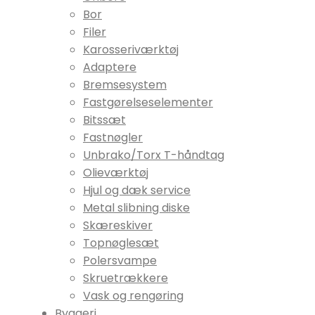
Bor
Filer
Karosseriværktøj
Adaptere
Bremsesystem
Fastgørelseselementer
Bitssæt
Fastnøgler
Unbrako/Torx T-håndtag
Olieværktøj
Hjul og dæk service
Metal slibning diske
Skæreskiver
Topnøglesæt
Polersvampe
Skruetrækkere
Vask og rengøring
Byggeri