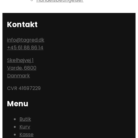
Kontakt
info@tagred.dk
+45 61 88 86 14
Skelhøjvej 1
Varde
,
6800
Danmark
CVR 41697229
Menu
Butik
Kurv
Kasse