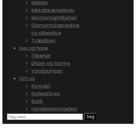
Mejsler
Metalskæreskiver
Monteringstilbehør
Diamantskæreskive
og slibeskive
Træskiver
Hus og have
Tilbehør
Økser og hamre
Vandpumper
Om os
Kontakt
Nyhedsbrev
Butik
Handelsbetingelser
Søg
Søg
efter: