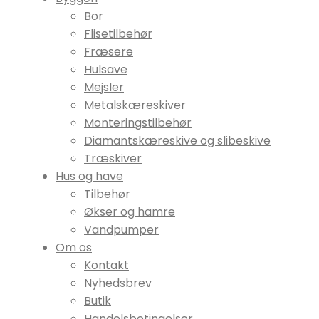
Bor
Flisetilbehør
Fræsere
Hulsave
Mejsler
Metalskæreskiver
Monteringstilbehør
Diamantskæreskive og slibeskive
Træskiver
Hus og have
Tilbehør
Økser og hamre
Vandpumper
Om os
Kontakt
Nyhedsbrev
Butik
Handelsbetingelser