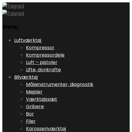
Menu
Skip
Luftværktøj
to
Kompressor
content
Kompressordele
Luft – pistoler
Lifte, donkrafte
Bilværktøj
Måleinstrumenter, diagnostik
Mejsler
Værktøjssæt
Gribere
Bor
Filer
Karosseriværktøj