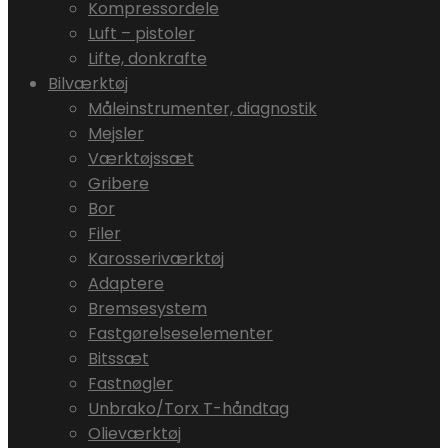
Kompressordele
Luft – pistoler
Lifte, donkrafte
Bilværktøj
Måleinstrumenter, diagnostik
Mejsler
Værktøjssæt
Gribere
Bor
Filer
Karosseriværktøj
Adaptere
Bremsesystem
Fastgørelseselementer
Bitssæt
Fastnøgler
Unbrako/Torx T-håndtag
Olieværktøj