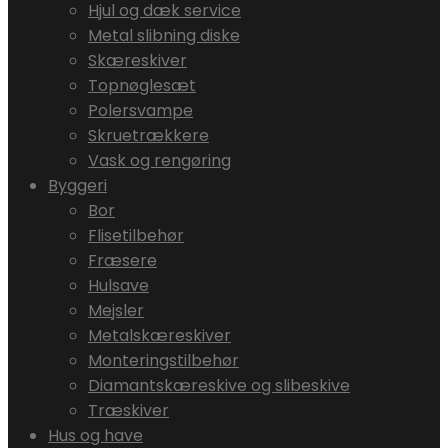
Hjul og dæk service
Metal slibning diske
Skæreskiver
Topnøglesæt
Polersvampe
Skruetrækkere
Vask og rengøring
Byggeri
Bor
Flisetilbehør
Fræsere
Hulsave
Mejsler
Metalskæreskiver
Monteringstilbehør
Diamantskæreskive og slibeskive
Træskiver
Hus og have