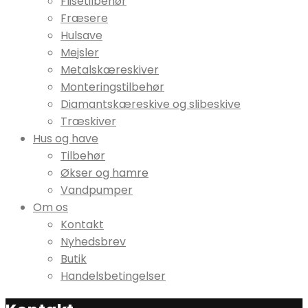
Flisetilbehør
Fræsere
Hulsave
Mejsler
Metalskæreskiver
Monteringstilbehør
Diamantskæreskive og slibeskive
Træskiver
Hus og have
Tilbehør
Økser og hamre
Vandpumper
Om os
Kontakt
Nyhedsbrev
Butik
Handelsbetingelser