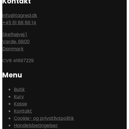
Kontakt
info@tagred.dk
+45 61 88 86 14
Skelhøjvej 1
Varde
,
6800
Danmark
CVR 41697229
Menu
Butik
Kurv
Kasse
Kontakt
Cookie- og privatlivspolitik
Handelsbetingelser