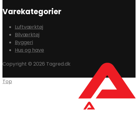
Varekategorier
Luftværktøj
Bilværktøj
Byggeri
Hus og have
Copyright © 2026 Tagred.dk
Top