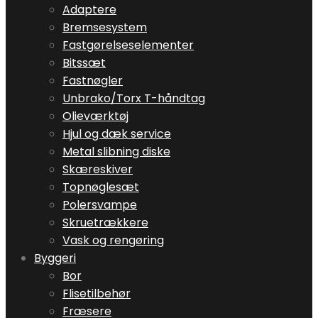
Adaptere
Bremsesystem
Fastgørelseselementer
Bitssæt
Fastnøgler
Unbrako/Torx T-håndtag
Olieværktøj
Hjul og dæk service
Metal slibning diske
Skæreskiver
Topnøglesæt
Polersvampe
Skruetrækkere
Vask og rengøring
Byggeri
Bor
Flisetilbehør
Fræsere