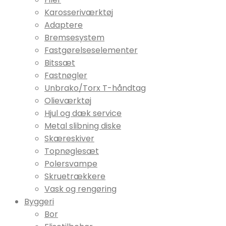
Karosseriværktøj
Adaptere
Bremsesystem
Fastgørelseselementer
Bitssæt
Fastnøgler
Unbrako/Torx T-håndtag
Olieværktøj
Hjul og dæk service
Metal slibning diske
Skæreskiver
Topnøglesæt
Polersvampe
Skruetrækkere
Vask og rengøring
Byggeri
Bor