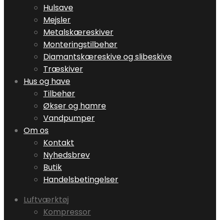
Hulsave
Mejsler
Metalskæreskiver
Monteringstilbehør
Diamantskæreskive og slibeskive
Træskiver
Hus og have
Tilbehør
Økser og hamre
Vandpumper
Om os
Kontakt
Nyhedsbrev
Butik
Handelsbetingelser
Luftværktøj
Kompressor