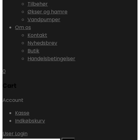
Tilbehør
Økser og hamre
Vandpumper
Om os
Kontakt
Nyhedsbrev
Butik
Handelsbetingelser
0
Cart
Account
Kasse
Indkøbskurv
User Login