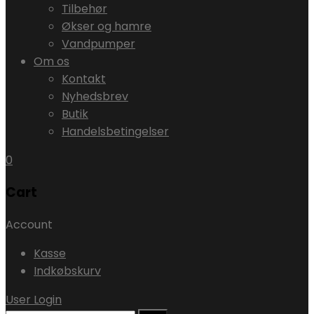
Tilbehør
Økser og hamre
Vandpumper
Om os
Kontakt
Nyhedsbrev
Butik
Handelsbetingelser
0
Cart
Account
Kasse
Indkøbskurv
User Login