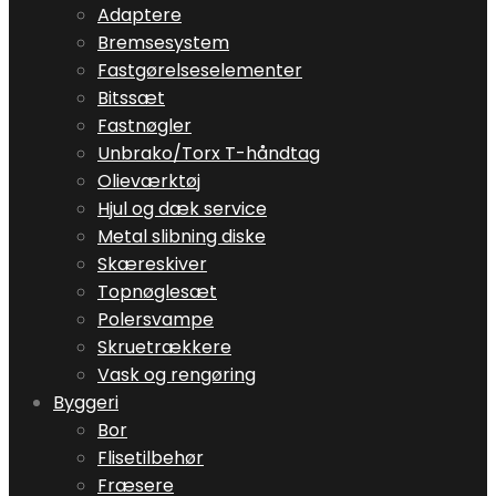
Adaptere
Bremsesystem
Fastgørelseselementer
Bitssæt
Fastnøgler
Unbrako/Torx T-håndtag
Olieværktøj
Hjul og dæk service
Metal slibning diske
Skæreskiver
Topnøglesæt
Polersvampe
Skruetrækkere
Vask og rengøring
Byggeri
Bor
Flisetilbehør
Fræsere