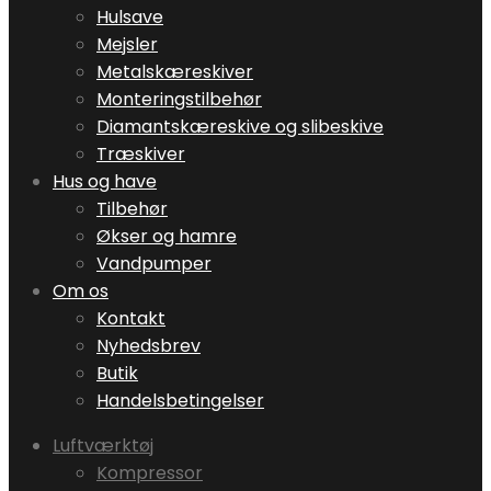
Hulsave
Mejsler
Metalskæreskiver
Monteringstilbehør
Diamantskæreskive og slibeskive
Træskiver
Hus og have
Tilbehør
Økser og hamre
Vandpumper
Om os
Kontakt
Nyhedsbrev
Butik
Handelsbetingelser
Luftværktøj
Kompressor