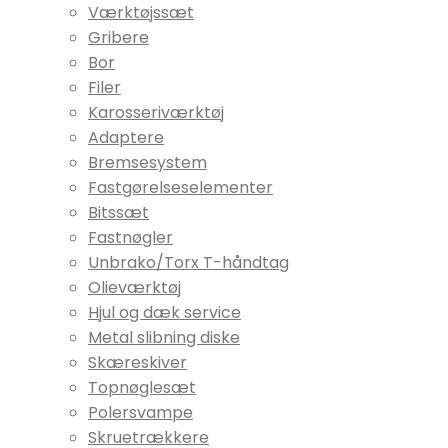
Værktøjssæt
Gribere
Bor
Filer
Karosseriværktøj
Adaptere
Bremsesystem
Fastgørelseselementer
Bitssæt
Fastnøgler
Unbrako/Torx T-håndtag
Olieværktøj
Hjul og dæk service
Metal slibning diske
Skæreskiver
Topnøglesæt
Polersvampe
Skruetrækkere