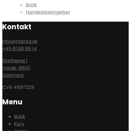
Butik
Handelsbetingelser
Kontakt
info@tagred.dk
+45 61 88 86 14
Skelhøjvej 1
Varde
,
6800
Danmark
CVR 41697229
Menu
Butik
Kurv