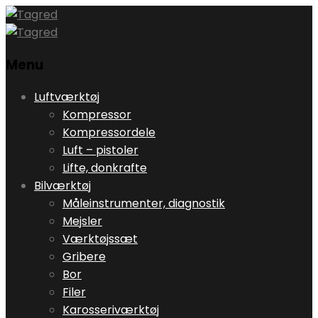
Menu
Skip
Luftværktøj
to
Kompressor
content
Kompressordele
Luft – pistoler
Lifte, donkrafte
Bilværktøj
Måleinstrumenter, diagnostik
Mejsler
Værktøjssæt
Gribere
Bor
Filer
Karosseriværktøj