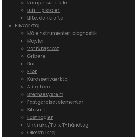
Kompressordele
Luft – pistoler
Lifte, donkrafte
Bilværktøj
Måleinstrumenter, diagnostik
Mejsler
Værktøjssæt
Gribere
Bor
Filer
Karosseriværktøj
Adaptere
Bremsesystem
Fastgørelseselementer
Bitssæt
Fastnøgler
Unbrako/Torx T-håndtag
Olieværktøj