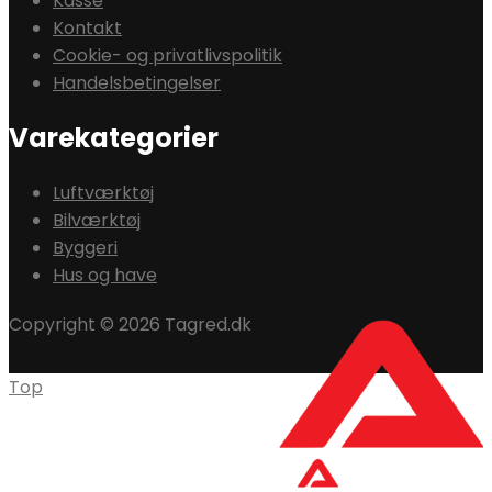
Kasse
Kontakt
Cookie- og privatlivspolitik
Handelsbetingelser
Varekategorier
Luftværktøj
Bilværktøj
Byggeri
Hus og have
Copyright © 2026 Tagred.dk
Top