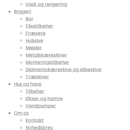
Vask og rengøring
Byggeri
Bor
Flisetilbehør
Fræsere
Hulsave
Mejsler
Metalskæreskiver
Monteringstilbehør
Diamantskæreskive og slibeskive
Træskiver
Hus og have
Tilbehør
Økser og hamre
Vandpumper
Om os
Kontakt
Nyhedsbrev