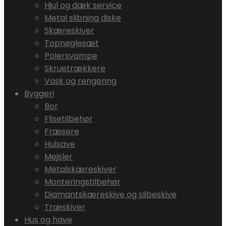
Hjul og dæk service
Metal slibning diske
Skæreskiver
Topnøglesæt
Polersvampe
Skruetrækkere
Vask og rengøring
Byggeri
Bor
Flisetilbehør
Fræsere
Hulsave
Mejsler
Metalskæreskiver
Monteringstilbehør
Diamantskæreskive og slibeskive
Træskiver
Hus og have