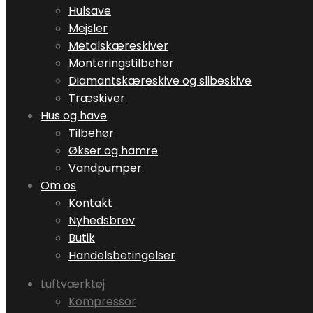
Hulsave
Mejsler
Metalskæreskiver
Monteringstilbehør
Diamantskæreskive og slibeskive
Træskiver
Hus og have
Tilbehør
Økser og hamre
Vandpumper
Om os
Kontakt
Nyhedsbrev
Butik
Handelsbetingelser
Luftværktøj
Kompressor