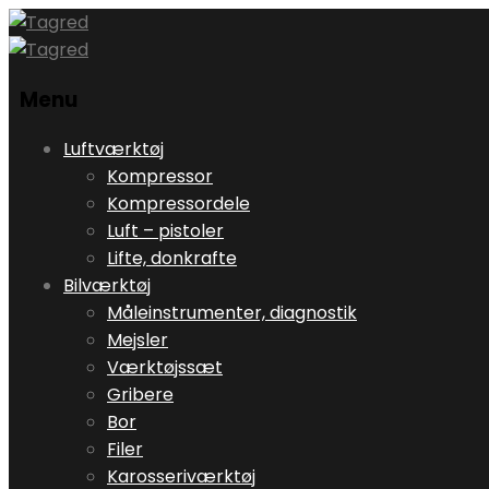
Menu
Skip
Luftværktøj
to
Kompressor
content
Kompressordele
Luft – pistoler
Lifte, donkrafte
Bilværktøj
Måleinstrumenter, diagnostik
Mejsler
Værktøjssæt
Gribere
Bor
Filer
Karosseriværktøj