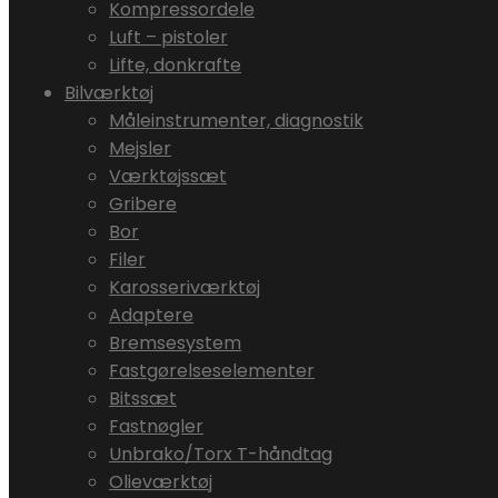
Kompressordele
Luft – pistoler
Lifte, donkrafte
Bilværktøj
Måleinstrumenter, diagnostik
Mejsler
Værktøjssæt
Gribere
Bor
Filer
Karosseriværktøj
Adaptere
Bremsesystem
Fastgørelseselementer
Bitssæt
Fastnøgler
Unbrako/Torx T-håndtag
Olieværktøj