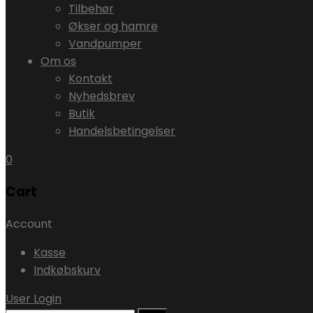
Tilbehør
Økser og hamre
Vandpumper
Om os
Kontakt
Nyhedsbrev
Butik
Handelsbetingelser
0
Cart
Account
Kasse
Indkøbskurv
User Login