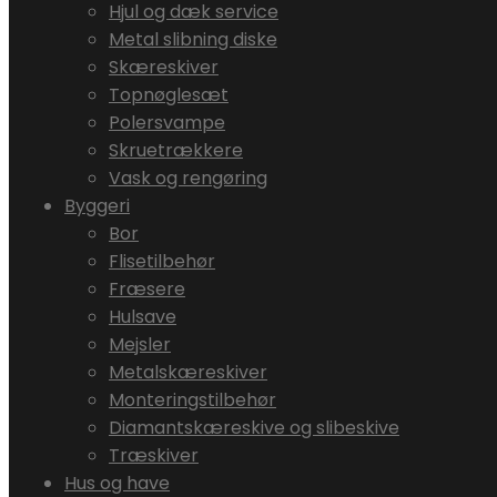
Hjul og dæk service
Metal slibning diske
Skæreskiver
Topnøglesæt
Polersvampe
Skruetrækkere
Vask og rengøring
Byggeri
Bor
Flisetilbehør
Fræsere
Hulsave
Mejsler
Metalskæreskiver
Monteringstilbehør
Diamantskæreskive og slibeskive
Træskiver
Hus og have