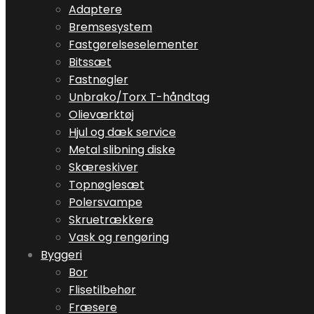
Adaptere
Bremsesystem
Fastgørelseselementer
Bitssæt
Fastnøgler
Unbrako/Torx T-håndtag
Olieværktøj
Hjul og dæk service
Metal slibning diske
Skæreskiver
Topnøglesæt
Polersvampe
Skruetrækkere
Vask og rengøring
Byggeri
Bor
Flisetilbehør
Fræsere