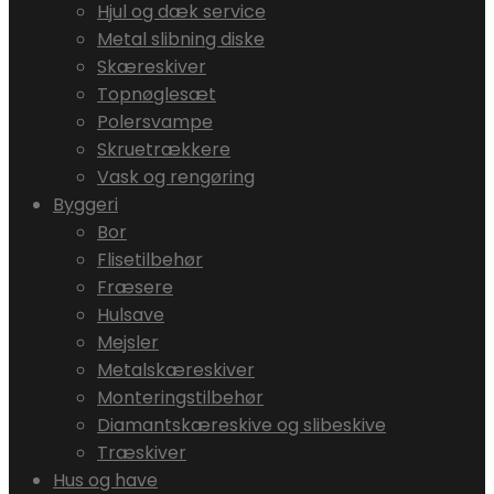
Hjul og dæk service
Metal slibning diske
Skæreskiver
Topnøglesæt
Polersvampe
Skruetrækkere
Vask og rengøring
Byggeri
Bor
Flisetilbehør
Fræsere
Hulsave
Mejsler
Metalskæreskiver
Monteringstilbehør
Diamantskæreskive og slibeskive
Træskiver
Hus og have