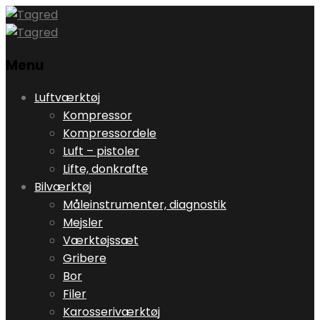
Menu
Skip
Luftværktøj
to
Kompressor
content
Kompressordele
Luft – pistoler
Lifte, donkrafte
Bilværktøj
Måleinstrumenter, diagnostik
Mejsler
Værktøjssæt
Gribere
Bor
Filer
Karosseriværktøj