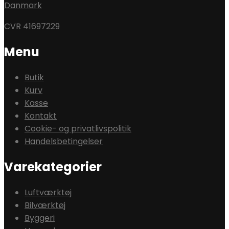
Danmark
CVR 41697229
Menu
Butik
Kurv
Kasse
Kontakt
Cookie- og privatlivspolitik
Handelsbetingelser
Varekategorier
Luftværktøj
Bilværktøj
Byggeri