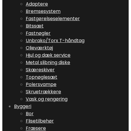
Adaptere
Bremsesystem
Fastgørelseselementer
Bitssæt
Fastnøgler
Unbrako/Torx T-håndtag
Olieværktøj
Hjul og dæk service
Metal slibning diske
Skæreskiver
Topnøglesæt
Polersvampe
Skruetrækkere
Vask og rengøring
Byggeri
Bor
Flisetilbehør
Fræsere