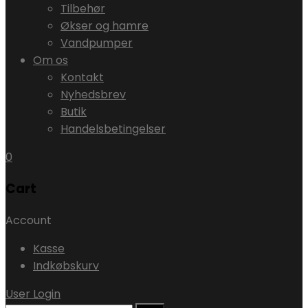
Tilbehør
Økser og hamre
Vandpumper
Om os
Kontakt
Nyhedsbrev
Butik
Handelsbetingelser
0
Cart
Account
Kasse
Indkøbskurv
User Login