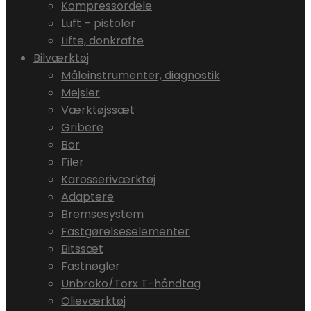
Kompressordele
Luft – pistoler
Lifte, donkrafte
Bilværktøj
Måleinstrumenter, diagnostik
Mejsler
Værktøjssæt
Gribere
Bor
Filer
Karosseriværktøj
Adaptere
Bremsesystem
Fastgørelseselementer
Bitssæt
Fastnøgler
Unbrako/Torx T-håndtag
Olieværktøj