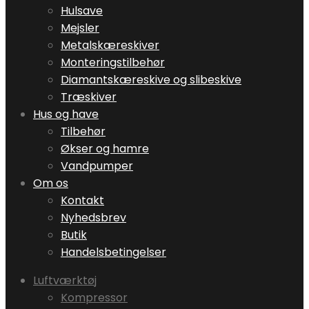
Hulsave
Mejsler
Metalskæreskiver
Monteringstilbehør
Diamantskæreskive og slibeskive
Træskiver
Hus og have
Tilbehør
Økser og hamre
Vandpumper
Om os
Kontakt
Nyhedsbrev
Butik
Handelsbetingelser
Luftværktøj
Kompressor