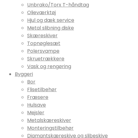
Unbrako/Torx T-håndtag
Olieværktøj
Hjul og dæk service
Metal slibning diske
Skæreskiver
Topnøglesæt
Polersvampe
Skruetrækkere
Vask og rengøring
Byggeri
Bor
Flisetilbehør
Fræsere
Hulsave
Mejsler
Metalskæreskiver
Monteringstilbehør
Diamantskæreskive og slibeskive