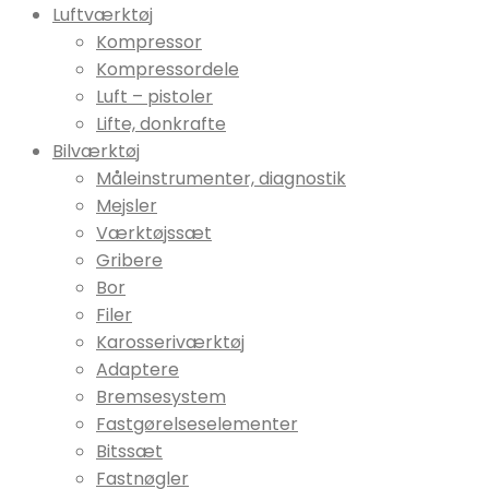
Luftværktøj
Kompressor
Kompressordele
Luft – pistoler
Lifte, donkrafte
Bilværktøj
Måleinstrumenter, diagnostik
Mejsler
Værktøjssæt
Gribere
Bor
Filer
Karosseriværktøj
Adaptere
Bremsesystem
Fastgørelseselementer
Bitssæt
Fastnøgler