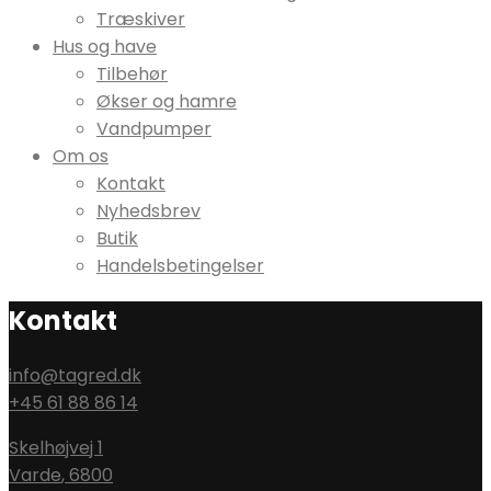
Træskiver
Hus og have
Tilbehør
Økser og hamre
Vandpumper
Om os
Kontakt
Nyhedsbrev
Butik
Handelsbetingelser
Kontakt
info@tagred.dk
+45 61 88 86 14
Skelhøjvej 1
Varde
,
6800