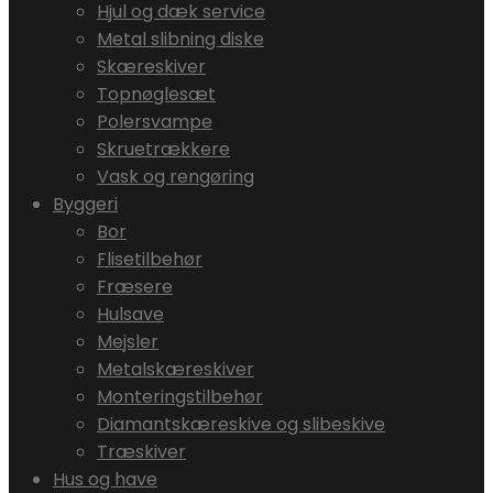
Hjul og dæk service
Metal slibning diske
Skæreskiver
Topnøglesæt
Polersvampe
Skruetrækkere
Vask og rengøring
Byggeri
Bor
Flisetilbehør
Fræsere
Hulsave
Mejsler
Metalskæreskiver
Monteringstilbehør
Diamantskæreskive og slibeskive
Træskiver
Hus og have