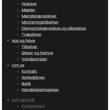
Hulsave
Mejsler
Metalskæreskiver
Monteringstilbehør
Diamantskæreskive og slibeskive
Træskiver
Hus og have
Tilbehør
Økser og hamre
Vandpumper
Om os
Kontakt
Nyhedsbrev
Butik
Handelsbetingelser
Luftværktøj
Kompressor