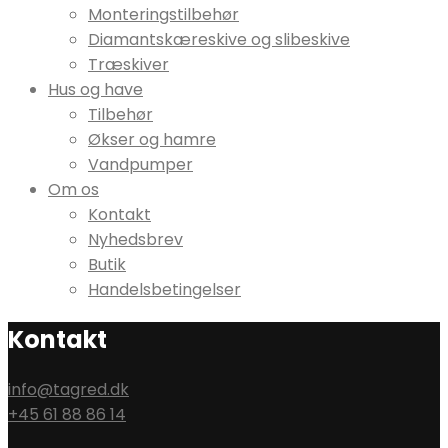
Monteringstilbehør
Diamantskæreskive og slibeskive
Træskiver
Hus og have
Tilbehør
Økser og hamre
Vandpumper
Om os
Kontakt
Nyhedsbrev
Butik
Handelsbetingelser
Kontakt
info@tagred.dk
+45 61 88 86 14