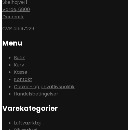
Skelhøjvej 1
Varde
,
6800
Danmark
CVR 41697229
Menu
Butik
Kurv
Kasse
Kontakt
Cookie- og privatlivspolitik
Handelsbetingelser
Varekategorier
Luftværktøj