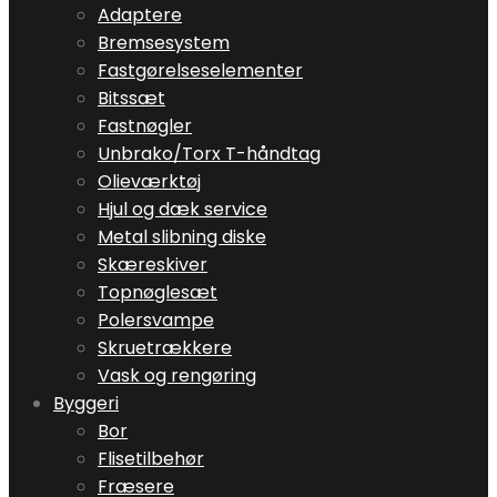
Adaptere
Bremsesystem
Fastgørelseselementer
Bitssæt
Fastnøgler
Unbrako/Torx T-håndtag
Olieværktøj
Hjul og dæk service
Metal slibning diske
Skæreskiver
Topnøglesæt
Polersvampe
Skruetrækkere
Vask og rengøring
Byggeri
Bor
Flisetilbehør
Fræsere