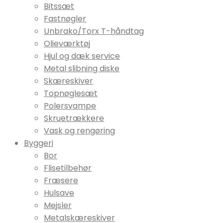
Bitssæt
Fastnøgler
Unbrako/Torx T-håndtag
Olieværktøj
Hjul og dæk service
Metal slibning diske
Skæreskiver
Topnøglesæt
Polersvampe
Skruetrækkere
Vask og rengøring
Byggeri
Bor
Flisetilbehør
Fræsere
Hulsave
Mejsler
Metalskæreskiver