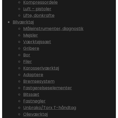
Kompressordele
Luft – pistoler
Lifte, donkrafte
Bilværktøj
Måleinstrumenter, diagnostik
Mejsler
Værktøjssæt
Gribere
Bor
Filer
Karosseriværktøj
Adaptere
Bremsesystem
Fastgørelseselementer
Bitssæt
Fastnøgler
Unbrako/Torx T-håndtag
Olieværktøj