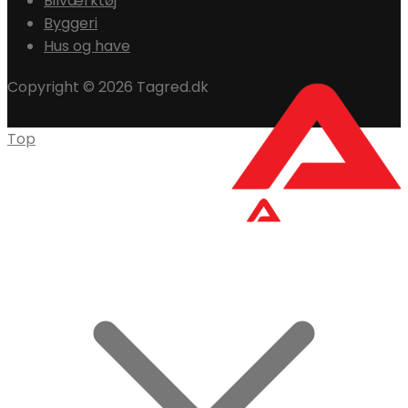
Bilværktøj
Byggeri
Hus og have
Copyright © 2026 Tagred.dk
Top