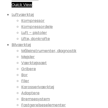
Quick View
Luftværktøj
Kompressor
Kompressordele
Luft – pistoler
Lifte, donkrafte
Bilværktøj
Måleinstrumenter, diagnostik
Mejsler
Værktøjssæt
Gribere
Bor
Filer
Karosseriværktøj
Adaptere
Bremsesystem
Fastgørelseselementer