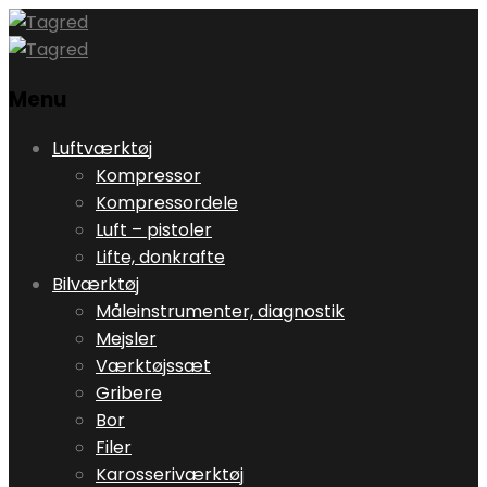
Menu
Skip
Luftværktøj
to
Kompressor
content
Kompressordele
Luft – pistoler
Lifte, donkrafte
Bilværktøj
Måleinstrumenter, diagnostik
Mejsler
Værktøjssæt
Gribere
Bor
Filer
Karosseriværktøj