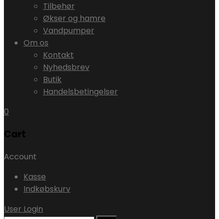
Tilbehør
Økser og hamre
Vandpumper
Om os
Kontakt
Nyhedsbrev
Butik
Handelsbetingelser
0
Cart
Account
Kasse
Indkøbskurv
User Login