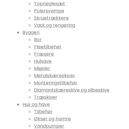
Topnøglesæt
Polersvampe
Skruetrækkere
Vask og rengøring
Byggeri
Bor
Flisetilbehør
Fræsere
Hulsave
Mejsler
Metalskæreskiver
Monteringstilbehør
Diamantskæreskive og slibeskive
Træskiver
Hus og have
Tilbehør
Økser og hamre
Vandpumper