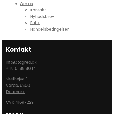
Om os
Kontakt
Nyhedsbrev
Butik
Handelsbetingelser
Kontakt
info@tagred.dk
+45 61 88 86 14
Skelhøjvej 1
Varde
,
6800
Danmark
CVR 41697229