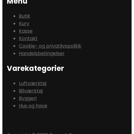
Menu
Butik
Kurv
Kasse
Kontakt
Cookie- og privatlivspolitik
Handelsbetingelser
Varekategorier
Luftværktøj
Bilværktøj
Byggeri
Hus og have