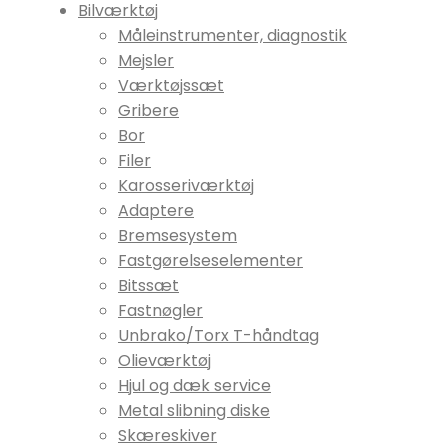
Bilværktøj
Måleinstrumenter, diagnostik
Mejsler
Værktøjssæt
Gribere
Bor
Filer
Karosseriværktøj
Adaptere
Bremsesystem
Fastgørelseselementer
Bitssæt
Fastnøgler
Unbrako/Torx T-håndtag
Olieværktøj
Hjul og dæk service
Metal slibning diske
Skæreskiver