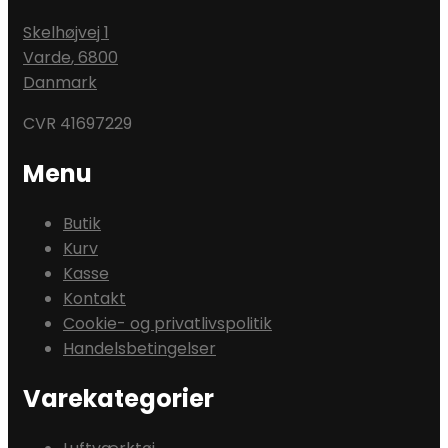
Skelhøjvej 1
Varde
,
6800
Danmark
CVR 41697229
Menu
Butik
Kurv
Kasse
Kontakt
Cookie- og privatlivspolitik
Handelsbetingelser
Varekategorier