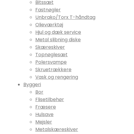
Bitssæt
Fastnøgler
Unbrako/Torx T-håndtag
Olieværktøj
Hjul og dæk service
Metal slibning diske
Skæreskiver
Topnøglesæt
Polersvampe
Skruetrækkere
Vask og rengøring
Byggeri
Bor
Flisetilbehør
Fræsere
Hulsave
Mejsler
Metalskæreskiver