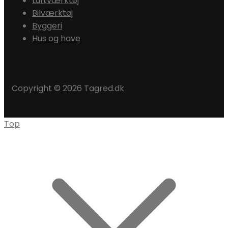
Luftværktøj
Bilværktøj
Byggeri
Hus og have
Copyright © 2026 Tagred.dk
Top