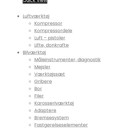
Quick View
Luftværktøj
Kompressor
Kompressordele
Luft – pistoler
Lifte, donkrafte
Bilværktøj
Måleinstrumenter, diagnostik
Mejsler
Værktøjssæt
Gribere
Bor
Filer
Karosseriværktøj
Adaptere
Bremsesystem
Fastgørelseselementer