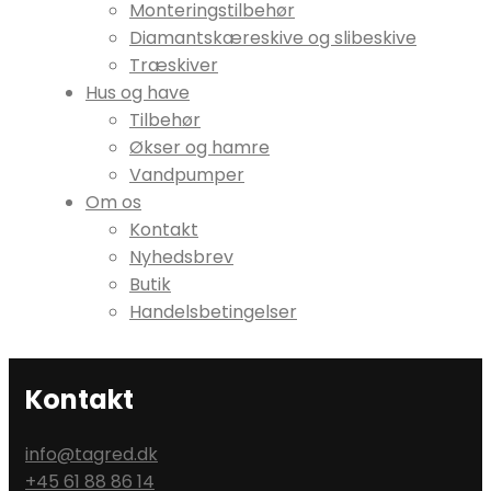
Monteringstilbehør
Diamantskæreskive og slibeskive
Træskiver
Hus og have
Tilbehør
Økser og hamre
Vandpumper
Om os
Kontakt
Nyhedsbrev
Butik
Handelsbetingelser
Kontakt
info@tagred.dk
+45 61 88 86 14