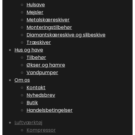
Hulsave
Mejsler
Metalskæreskiver
Monteringstilbehør
Diamantskæreskive og slibeskive
Træskiver
Hus og have
Tilbehør
Økser og hamre
Vandpumper
Om os
Kontakt
Nyhedsbrev
Butik
Handelsbetingelser
Luftværktøj
Kompressor