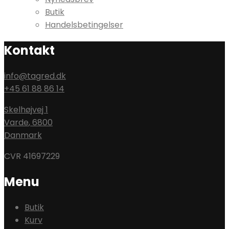
Butik
Handelsbetingelser
Kontakt
info@tagred.dk
+45 61 88 86 14
Skelhøjvej 1
Varde
,
6800
Danmark
CVR 41697229
Menu
Butik
Kurv