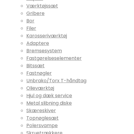
Værktøjssæt
Gribere
Bor
Filer
Karosseriværktøj
Adaptere
Bremsesystem
Fastgørelseselementer
Bitssæt
Fastnøgler
Unbrako/Torx T-håndtag
Olieværktøj
Hjul og dæk service
Metal slibning diske
Skæreskiver
Topnøglesæt
Polersvampe
Skruetrækkere