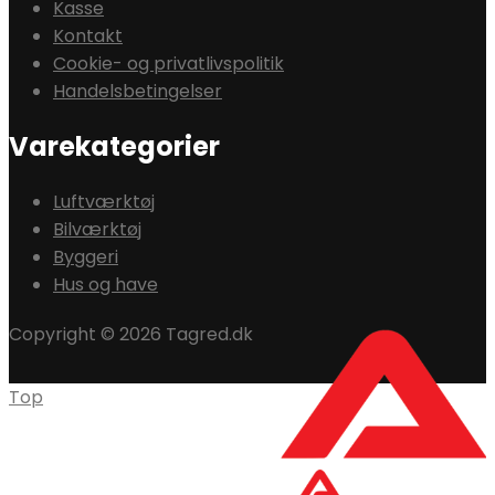
Kasse
Kontakt
Cookie- og privatlivspolitik
Handelsbetingelser
Varekategorier
Luftværktøj
Bilværktøj
Byggeri
Hus og have
Copyright © 2026 Tagred.dk
Top