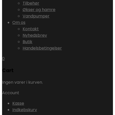
Tilbehør
Økser og hamre
Vandpumper
Om os
Kontakt
Nyhedsbrev
Butik
Handelsbetingelser
0
Cart
Ingen varer i kurven.
Account
Kasse
Indkøbskurv