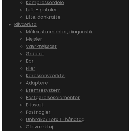
Kompressordele
Luft – pistoler
Lifte, donkrafte
Bilværktøj
Måleinstrumenter, diagnostik
Mejsler
Værktøjssæt
Gribere
Bor
Filer
Karosseriværktøj
Adaptere
Bremsesystem
Fastgørelseselementer
Bitssæt
Fastnøgler
Unbrako/Torx T-håndtag
Olieværktøj