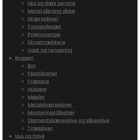
Hjul og dæk service
Metal slibning diske
Skæreskiver
Topnøglesæt
Polersvampe
Skruetrækkere
Vask og rengøring
Byggeri
Bor
Flisetilbehør
Fræsere
Hulsave
Mejsler
Metalskæreskiver
Monteringstilbehør
Diamantskæreskive og slibeskive
Træskiver
Hus og have