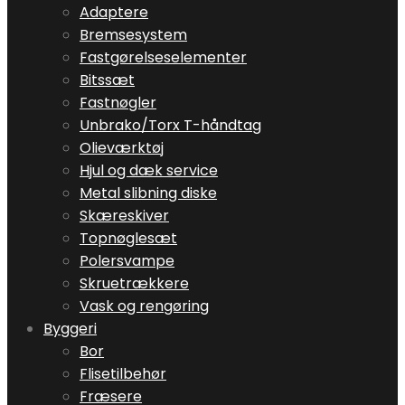
Adaptere
Bremsesystem
Fastgørelseselementer
Bitssæt
Fastnøgler
Unbrako/Torx T-håndtag
Olieværktøj
Hjul og dæk service
Metal slibning diske
Skæreskiver
Topnøglesæt
Polersvampe
Skruetrækkere
Vask og rengøring
Byggeri
Bor
Flisetilbehør
Fræsere