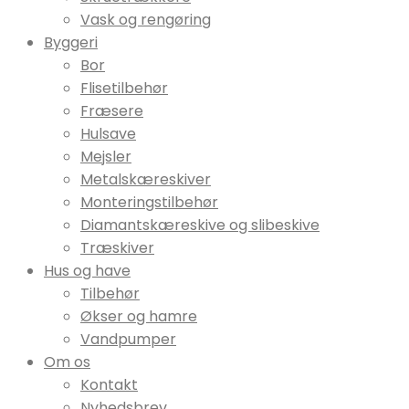
Vask og rengøring
Byggeri
Bor
Flisetilbehør
Fræsere
Hulsave
Mejsler
Metalskæreskiver
Monteringstilbehør
Diamantskæreskive og slibeskive
Træskiver
Hus og have
Tilbehør
Økser og hamre
Vandpumper
Om os
Kontakt
Nyhedsbrev