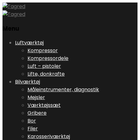
Menu
Skip
Luftværktøj
to
Kompressor
content
Kompressordele
Luft – pistoler
Lifte, donkrafte
Bilværktøj
Måleinstrumenter, diagnostik
Mejsler
Værktøjssæt
Gribere
Bor
Filer
Karosseriværktøj