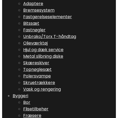
Adaptere
Bremsesystem
Fastgørelseselementer
Bitssæt
Fastnøgler
Unbrako/Torx T-håndtag
Olieværktøj
Hjul og dæk service
Metal slibning diske
Skæreskiver
Topnøglesæt
Polersvampe
Skruetrækkere
Vask og rengøring
Byggeri
Bor
Flisetilbehør
Fræsere