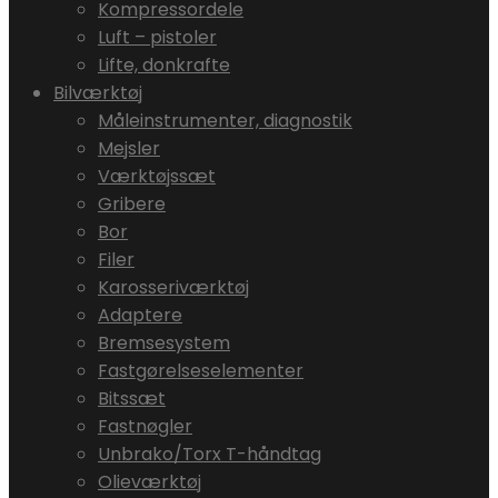
Kompressordele
Luft – pistoler
Lifte, donkrafte
Bilværktøj
Måleinstrumenter, diagnostik
Mejsler
Værktøjssæt
Gribere
Bor
Filer
Karosseriværktøj
Adaptere
Bremsesystem
Fastgørelseselementer
Bitssæt
Fastnøgler
Unbrako/Torx T-håndtag
Olieværktøj