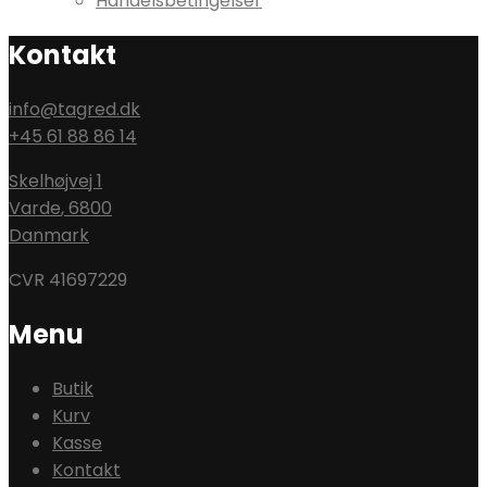
Handelsbetingelser
Kontakt
info@tagred.dk
+45 61 88 86 14
Skelhøjvej 1
Varde
,
6800
Danmark
CVR 41697229
Menu
Butik
Kurv
Kasse
Kontakt