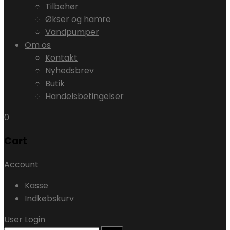
Tilbehør
Økser og hamre
Vandpumper
Om os
Kontakt
Nyhedsbrev
Butik
Handelsbetingelser
0
Cart
Account
Kasse
Indkøbskurv
User Login