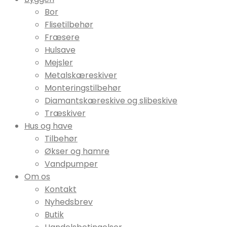
Bor
Flisetilbehør
Fræsere
Hulsave
Mejsler
Metalskæreskiver
Monteringstilbehør
Diamantskæreskive og slibeskive
Træskiver
Hus og have
Tilbehør
Økser og hamre
Vandpumper
Om os
Kontakt
Nyhedsbrev
Butik