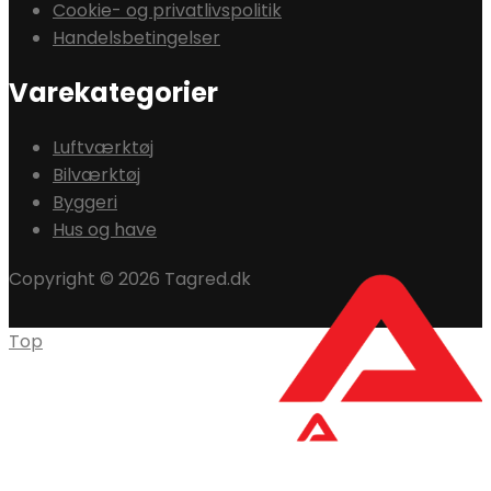
Cookie- og privatlivspolitik
Handelsbetingelser
Varekategorier
Luftværktøj
Bilværktøj
Byggeri
Hus og have
Copyright © 2026 Tagred.dk
Top