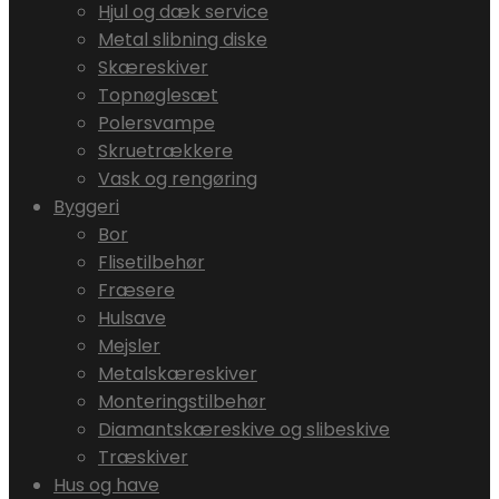
Hjul og dæk service
Metal slibning diske
Skæreskiver
Topnøglesæt
Polersvampe
Skruetrækkere
Vask og rengøring
Byggeri
Bor
Flisetilbehør
Fræsere
Hulsave
Mejsler
Metalskæreskiver
Monteringstilbehør
Diamantskæreskive og slibeskive
Træskiver
Hus og have