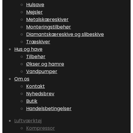
Hulsave
Mejsler
Metalskæreskiver
Monteringstilbehør
Diamantskæreskive og slibeskive
Træskiver
Hus og have
Tilbehør
Økser og hamre
Vandpumper
Om os
Kontakt
Nyhedsbrev
Butik
Handelsbetingelser
Luftværktøj
Kompressor