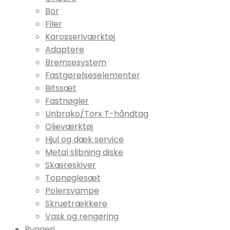
Bor
Filer
Karosseriværktøj
Adaptere
Bremsesystem
Fastgørelseselementer
Bitssæt
Fastnøgler
Unbrako/Torx T-håndtag
Olieværktøj
Hjul og dæk service
Metal slibning diske
Skæreskiver
Topnøglesæt
Polersvampe
Skruetrækkere
Vask og rengøring
Byggeri