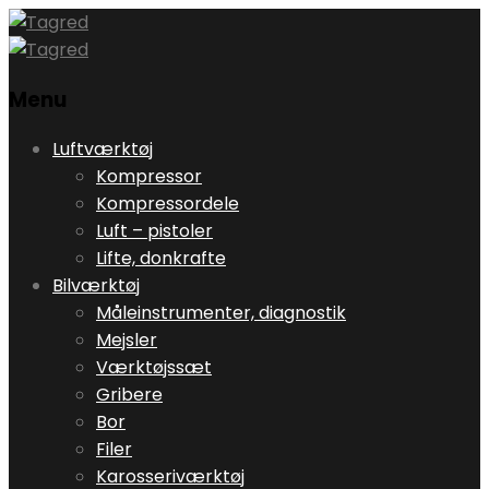
Menu
Skip
Luftværktøj
to
Kompressor
content
Kompressordele
Luft – pistoler
Lifte, donkrafte
Bilværktøj
Måleinstrumenter, diagnostik
Mejsler
Værktøjssæt
Gribere
Bor
Filer
Karosseriværktøj