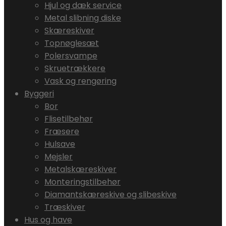
Hjul og dæk service
Metal slibning diske
Skæreskiver
Topnøglesæt
Polersvampe
Skruetrækkere
Vask og rengøring
Byggeri
Bor
Flisetilbehør
Fræsere
Hulsave
Mejsler
Metalskæreskiver
Monteringstilbehør
Diamantskæreskive og slibeskive
Træskiver
Hus og have