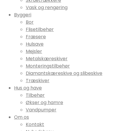
Skruetrækkere
Vask og rengøring
Byggeri
Bor
Flisetilbehør
Fræsere
Hulsave
Mejsler
Metalskæreskiver
Monteringstilbehør
Diamantskæreskive og slibeskive
Træskiver
Hus og have
Tilbehør
Økser og hamre
Vandpumper
Om os
Kontakt