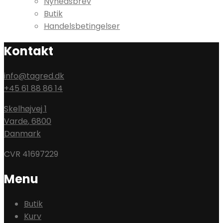
Nyhedsbrev
Butik
Handelsbetingelser
Kontakt
info@tagred.dk
+45 61 88 86 14
Skelhøjvej 1
Varde
,
6800
Danmark
CVR 41697229
Menu
Butik
Kurv