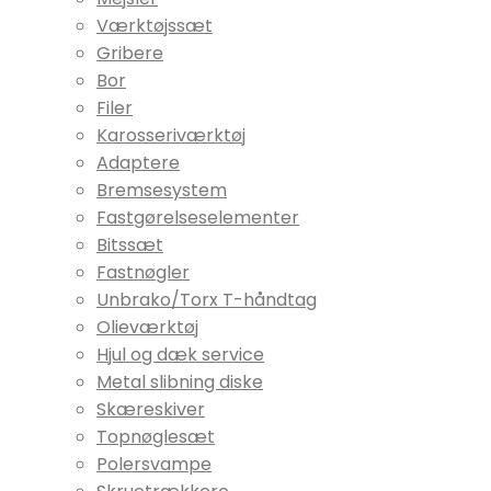
Værktøjssæt
Gribere
Bor
Filer
Karosseriværktøj
Adaptere
Bremsesystem
Fastgørelseselementer
Bitssæt
Fastnøgler
Unbrako/Torx T-håndtag
Olieværktøj
Hjul og dæk service
Metal slibning diske
Skæreskiver
Topnøglesæt
Polersvampe