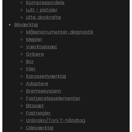
Kompressordele
Luft – pistoler
Lifte, donkrafte
Bilværktøj
Måleinstrumenter, diagnostik
Mejsler
Værktøjssæt
Gribere
Bor
Filer
Karosseriværktøj
Adaptere
Bremsesystem
Fastgørelseselementer
Bitssæt
Fastnøgler
Unbrako/Torx T-håndtag
Olieværktøj