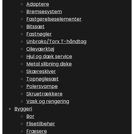
Adaptere
Bremsesystem
Fastgørelseselementer
Bitssæt
Fastnøgler
Unbrako/Torx T-håndtag
Olieværktøj
Hjul og dæk service
Metal slibning diske
Skæreskiver
Topnøglesæt
Polersvampe
Skruetrækkere
Vask og rengøring
Byggeri
Bor
Flisetilbehør
Fræsere