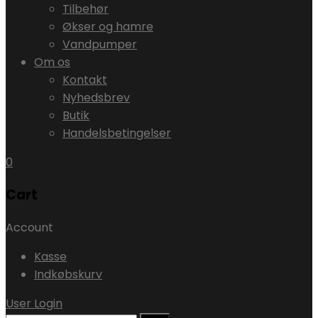
Tilbehør
Økser og hamre
Vandpumper
Om os
Kontakt
Nyhedsbrev
Butik
Handelsbetingelser
0
Cart
Account
Kasse
Indkøbskurv
User Login