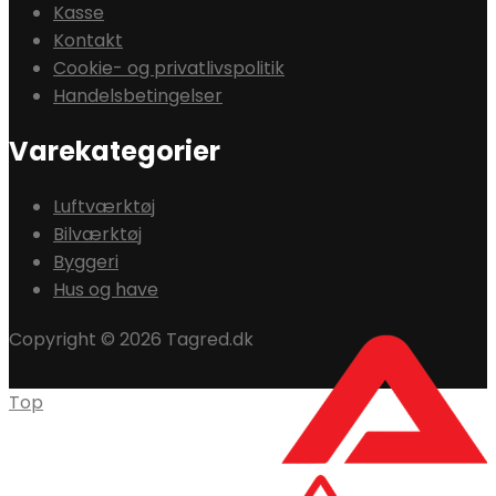
Kasse
Kontakt
Cookie- og privatlivspolitik
Handelsbetingelser
Varekategorier
Luftværktøj
Bilværktøj
Byggeri
Hus og have
Copyright © 2026 Tagred.dk
Top