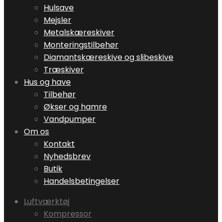
Hulsave
Mejsler
Metalskæreskiver
Monteringstilbehør
Diamantskæreskive og slibeskive
Træskiver
Hus og have
Tilbehør
Økser og hamre
Vandpumper
Om os
Kontakt
Nyhedsbrev
Butik
Handelsbetingelser
Luftværktøj
Kompressor