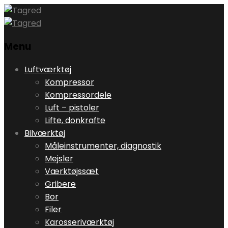
Menu
Skip
Luftværktøj
to
Kompressor
content
Kompressordele
Luft – pistoler
Lifte, donkrafte
Bilværktøj
Måleinstrumenter, diagnostik
Mejsler
Værktøjssæt
Gribere
Bor
Filer
Karosseriværktøj