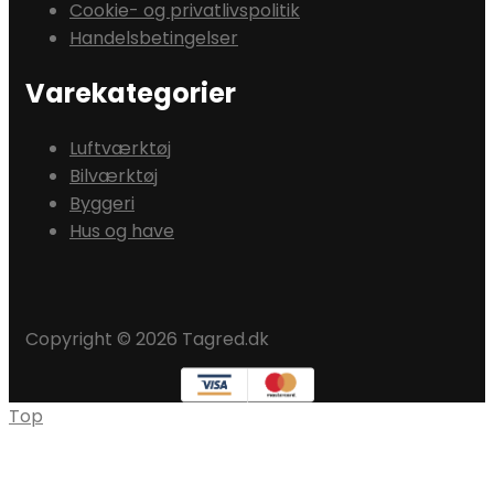
Cookie- og privatlivspolitik
Handelsbetingelser
Varekategorier
Luftværktøj
Bilværktøj
Byggeri
Hus og have
Copyright © 2026 Tagred.dk
Top