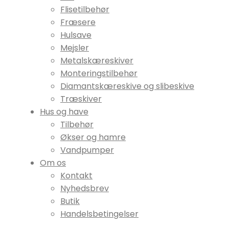
Flisetilbehør
Fræsere
Hulsave
Mejsler
Metalskæreskiver
Monteringstilbehør
Diamantskæreskive og slibeskive
Træskiver
Hus og have
Tilbehør
Økser og hamre
Vandpumper
Om os
Kontakt
Nyhedsbrev
Butik
Handelsbetingelser