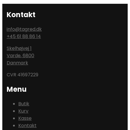
Kontakt
info@tagred.dk
+45 61 88 86 14
Skelhøjvej 1
Varde
,
6800
Danmark
CVR 41697229
Menu
Butik
Kurv
Kasse
Kontakt