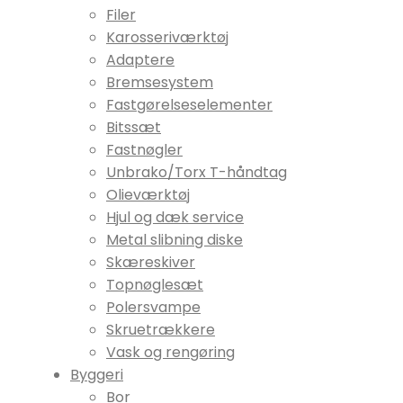
Filer
Karosseriværktøj
Adaptere
Bremsesystem
Fastgørelseselementer
Bitssæt
Fastnøgler
Unbrako/Torx T-håndtag
Olieværktøj
Hjul og dæk service
Metal slibning diske
Skæreskiver
Topnøglesæt
Polersvampe
Skruetrækkere
Vask og rengøring
Byggeri
Bor