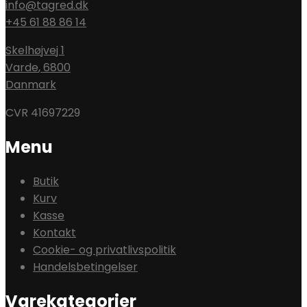
info@tagred.dk
+45 61 88 86 14
Skelhøjvej 1
Varde
,
6800
Danmark
CVR 41697229
Menu
Butik
Kurv
Kasse
Kontakt
Cookie- og privatlivspolitik
Handelsbetingelser
Varekategorier