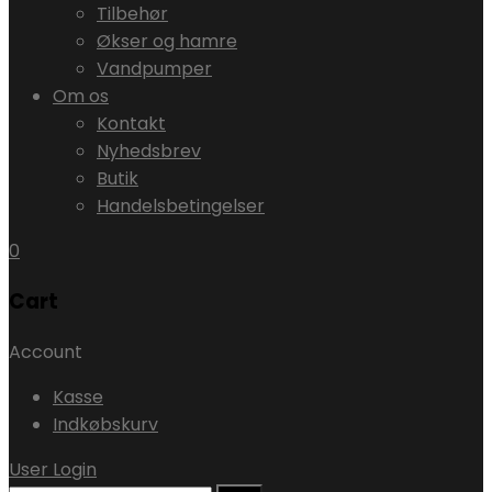
Tilbehør
Økser og hamre
Vandpumper
Om os
Kontakt
Nyhedsbrev
Butik
Handelsbetingelser
0
Cart
Account
Kasse
Indkøbskurv
User Login