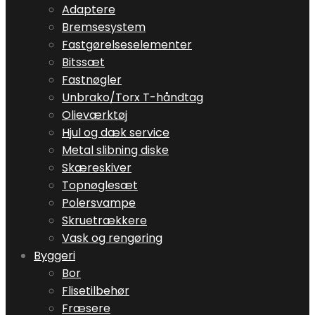
Adaptere
Bremsesystem
Fastgørelseselementer
Bitssæt
Fastnøgler
Unbrako/Torx T-håndtag
Olieværktøj
Hjul og dæk service
Metal slibning diske
Skæreskiver
Topnøglesæt
Polersvampe
Skruetrækkere
Vask og rengøring
Byggeri
Bor
Flisetilbehør
Fræsere