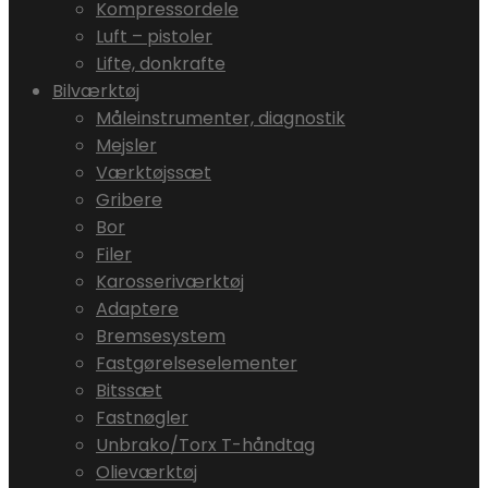
Kompressordele
Luft – pistoler
Lifte, donkrafte
Bilværktøj
Måleinstrumenter, diagnostik
Mejsler
Værktøjssæt
Gribere
Bor
Filer
Karosseriværktøj
Adaptere
Bremsesystem
Fastgørelseselementer
Bitssæt
Fastnøgler
Unbrako/Torx T-håndtag
Olieværktøj