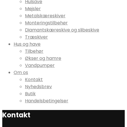
Hulsave
Mejsler
Metalskæreskiver
Monteringstilbehør
Diamantskæreskive og slibeskive
Træskiver
Hus og have
Tilbehør
Økser og hamre
Vandpumper
Om os
Kontakt
Nyhedsbrev
Butik
Handelsbetingelser
Kontakt