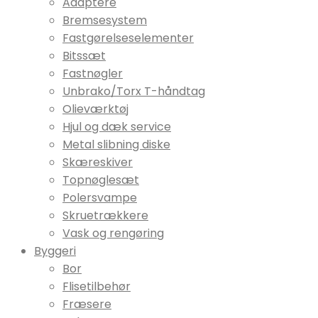
Adaptere
Bremsesystem
Fastgørelseselementer
Bitssæt
Fastnøgler
Unbrako/Torx T-håndtag
Olieværktøj
Hjul og dæk service
Metal slibning diske
Skæreskiver
Topnøglesæt
Polersvampe
Skruetrækkere
Vask og rengøring
Byggeri
Bor
Flisetilbehør
Fræsere