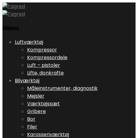
Menu
Skip
Luftværktøj
to
Kompressor
content
Kompressordele
Luft – pistoler
Lifte, donkrafte
Bilværktøj
Måleinstrumenter, diagnostik
Mejsler
Værktøjssæt
Gribere
Bor
Filer
Karosseriværktøj