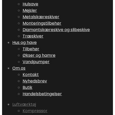
Hulsave
Mejsler
Metalskæreskiver
Monteringstilbehør
Diamantskæreskive og slibeskive
Træskiver
Hus og have
Tilbehør
Økser og hamre
Vandpumper
Om os
Kontakt
Nyhedsbrev
Butik
Handelsbetingelser
Luftværktøj
Kompressor