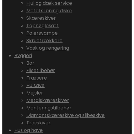
Hjul og dæk service
Metal slibning diske
Skæreskiver
Topnøglesæt
Polersvampe
Skruetrækkere
Vask og rengøring
Byggeri
Bor
Flisetilbehør
Fræsere
Hulsave
Mejsler
Metalskæreskiver
Monteringstilbehør
Diamantskæreskive og slibeskive
Træskiver
Hus og have