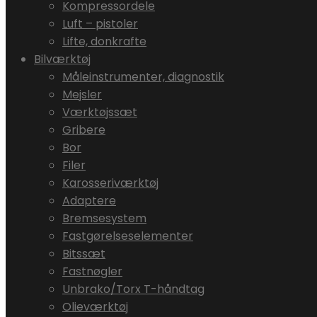
Kompressordele
Luft – pistoler
Lifte, donkrafte
Bilværktøj
Måleinstrumenter, diagnostik
Mejsler
Værktøjssæt
Gribere
Bor
Filer
Karosseriværktøj
Adaptere
Bremsesystem
Fastgørelseselementer
Bitssæt
Fastnøgler
Unbrako/Torx T-håndtag
Olieværktøj