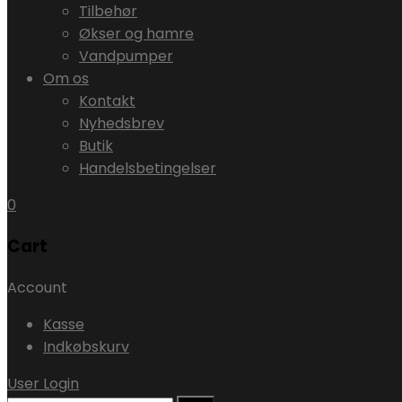
Tilbehør
Økser og hamre
Vandpumper
Om os
Kontakt
Nyhedsbrev
Butik
Handelsbetingelser
0
Cart
Account
Kasse
Indkøbskurv
User Login