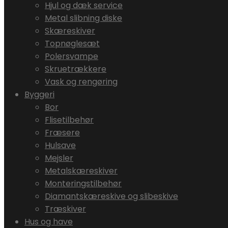
Hjul og dæk service
Metal slibning diske
Skæreskiver
Topnøglesæt
Polersvampe
Skruetrækkere
Vask og rengøring
Byggeri
Bor
Flisetilbehør
Fræsere
Hulsave
Mejsler
Metalskæreskiver
Monteringstilbehør
Diamantskæreskive og slibeskive
Træskiver
Hus og have