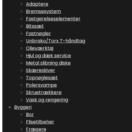
Adaptere
Bremsesystem
Fastgørelseselementer
Bitssæt
Fastnøgler
Unbrako/Torx T-håndtag
Olieværktøj
Hjul og dæk service
Metal slibning diske
Skæreskiver
Topnøglesæt
Polersvampe
Skruetrækkere
Vask og rengøring
Byggeri
Bor
Flisetilbehør
Fræsere