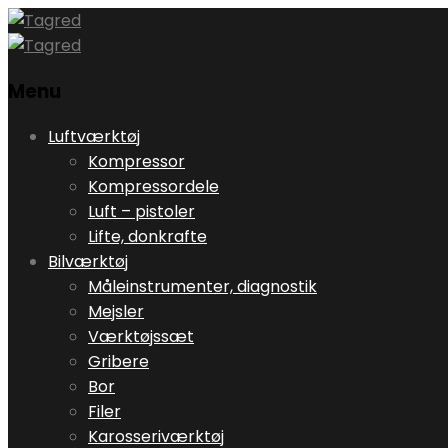
Menu
Skip
Luftværktøj
to
Kompressor
content
Kompressordele
Luft – pistoler
Lifte, donkrafte
Bilværktøj
Måleinstrumenter, diagnostik
Mejsler
Værktøjssæt
Gribere
Bor
Filer
Karosseriværktøj