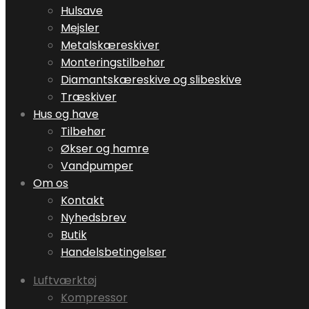
Hulsave
Mejsler
Metalskæreskiver
Monteringstilbehør
Diamantskæreskive og slibeskive
Træskiver
Hus og have
Tilbehør
Økser og hamre
Vandpumper
Om os
Kontakt
Nyhedsbrev
Butik
Handelsbetingelser
Luftværktøj
Kompressor