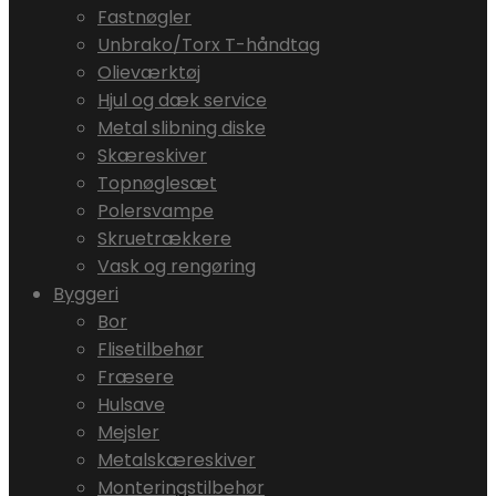
Fastnøgler
Unbrako/Torx T-håndtag
Olieværktøj
Hjul og dæk service
Metal slibning diske
Skæreskiver
Topnøglesæt
Polersvampe
Skruetrækkere
Vask og rengøring
Byggeri
Bor
Flisetilbehør
Fræsere
Hulsave
Mejsler
Metalskæreskiver
Monteringstilbehør