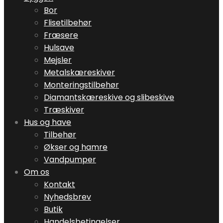
Bor
Flisetilbehør
Fræsere
Hulsave
Mejsler
Metalskæreskiver
Monteringstilbehør
Diamantskæreskive og slibeskive
Træskiver
Hus og have
Tilbehør
Økser og hamre
Vandpumper
Om os
Kontakt
Nyhedsbrev
Butik
Handelsbetingelser