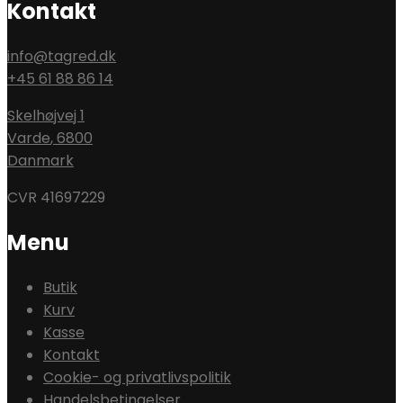
Kontakt
info@tagred.dk
+45 61 88 86 14
Skelhøjvej 1
Varde
,
6800
Danmark
CVR 41697229
Menu
Butik
Kurv
Kasse
Kontakt
Cookie- og privatlivspolitik
Handelsbetingelser