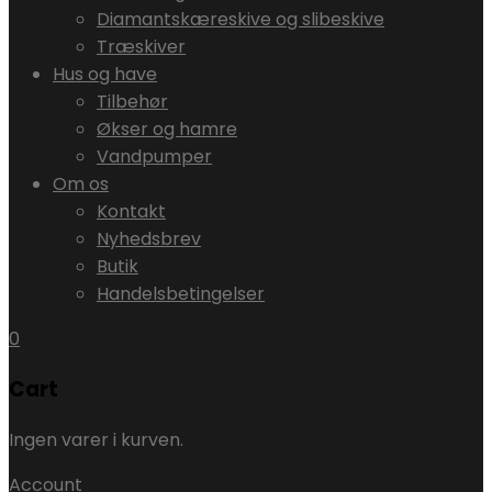
Diamantskæreskive og slibeskive
Træskiver
Hus og have
Tilbehør
Økser og hamre
Vandpumper
Om os
Kontakt
Nyhedsbrev
Butik
Handelsbetingelser
0
Cart
Ingen varer i kurven.
Account