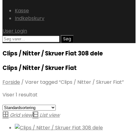
Kasse
Indkøbskurv
User Login
Søg
Søg
efter:
Clips / Nitter / Skruer Fiat 308 dele
Clips / Nitter / Skruer Fiat
Forside
/
Varer tagged “Clips / Nitter / Skruer Fiat”
Viser 1 resultat
Grid view
List view