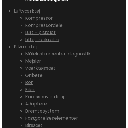
Luftværktøj
Kompressor
Kompressordele
Luft – pistoler
Lifte, donkrafte
Bilværktøj
Måleinstrumenter, diagnostik
Mejsler
Værktøjssæt
Gribere
Bor
Filer
Karosseriværktøj
Adaptere
Bremsesystem
Fastgørelseselementer
Bitssæt