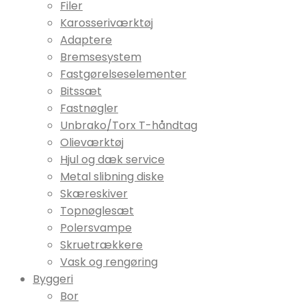
Filer
Karosseriværktøj
Adaptere
Bremsesystem
Fastgørelseselementer
Bitssæt
Fastnøgler
Unbrako/Torx T-håndtag
Olieværktøj
Hjul og dæk service
Metal slibning diske
Skæreskiver
Topnøglesæt
Polersvampe
Skruetrækkere
Vask og rengøring
Byggeri
Bor