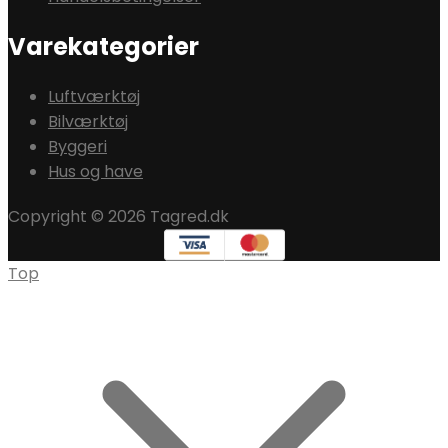
Varekategorier
Luftværktøj
Bilværktøj
Byggeri
Hus og have
Copyright © 2026 Tagred.dk
Top