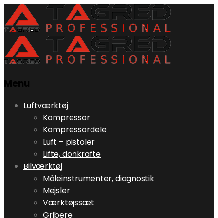
Menu
Skip
Luftværktøj
to
Kompressor
content
Kompressordele
Luft – pistoler
Lifte, donkrafte
Bilværktøj
Måleinstrumenter, diagnostik
Mejsler
Værktøjssæt
Gribere