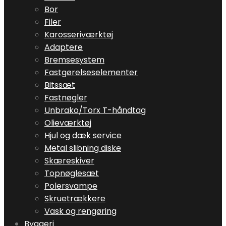
Bor
Filer
Karosseriværktøj
Adaptere
Bremsesystem
Fastgørelseselementer
Bitssæt
Fastnøgler
Unbrako/Torx T-håndtag
Olieværktøj
Hjul og dæk service
Metal slibning diske
Skæreskiver
Topnøglesæt
Polersvampe
Skruetrækkere
Vask og rengøring
Byggeri