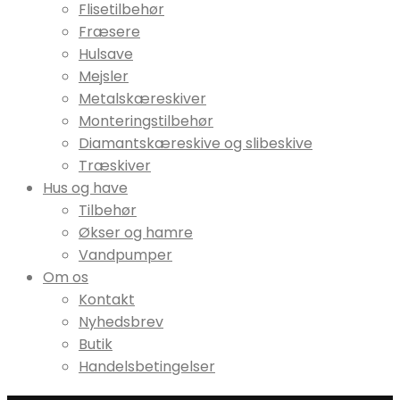
Flisetilbehør
Fræsere
Hulsave
Mejsler
Metalskæreskiver
Monteringstilbehør
Diamantskæreskive og slibeskive
Træskiver
Hus og have
Tilbehør
Økser og hamre
Vandpumper
Om os
Kontakt
Nyhedsbrev
Butik
Handelsbetingelser