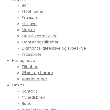
Bor
Flisetilbehør
Fræsere
Hulsave
Mejsler
Metalskæreskiver
Monteringstilbehør
Diamantskæreskive og slibeskive
Træskiver
Hus og have
Tilbehør
Økser og hamre
Vandpumper
Om os
Kontakt
Nyhedsbrev
Butik
Handelsbetingelser