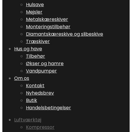
Hulsave
Mejsler
Metalskæreskiver
Monteringstilbehør
Diamantskæreskive og slibeskive
Træskiver
Hus og have
Tilbehør
Økser og hamre
Vandpumper
Om os
Kontakt
Nyhedsbrev
Butik
Handelsbetingelser
Luftværktøj
Kompressor