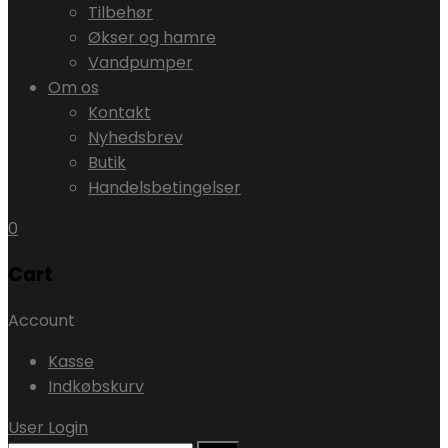
Tilbehør
Økser og hamre
Vandpumper
Om os
Kontakt
Nyhedsbrev
Butik
Handelsbetingelser
0
Cart
Account
Kasse
Indkøbskurv
User Login