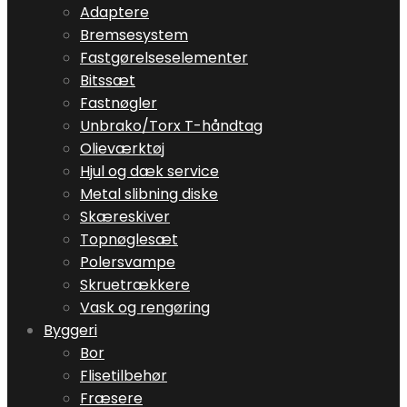
Adaptere
Bremsesystem
Fastgørelseselementer
Bitssæt
Fastnøgler
Unbrako/Torx T-håndtag
Olieværktøj
Hjul og dæk service
Metal slibning diske
Skæreskiver
Topnøglesæt
Polersvampe
Skruetrækkere
Vask og rengøring
Byggeri
Bor
Flisetilbehør
Fræsere