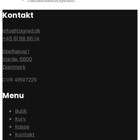
Kontakt
info@tagred.dk
+45 61 88 86 14
Skelhøjvej 1
Varde
,
6800
Danmark
CVR 41697229
Menu
Butik
Kurv
Kasse
Kontakt