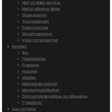
Hjul og dæk service
Metal slibning diske
Skæreskiver
Topnøglesæt
Polersvampe
Skruetrækkere
Vask og rengøring
Byggeri
Bor
Flisetilbehør
Fræsere
Hulsave
Mejsler
Metalskæreskiver
Monteringstilbehør
Diamantskæreskive og slibeskive
Træskiver
Hus og have