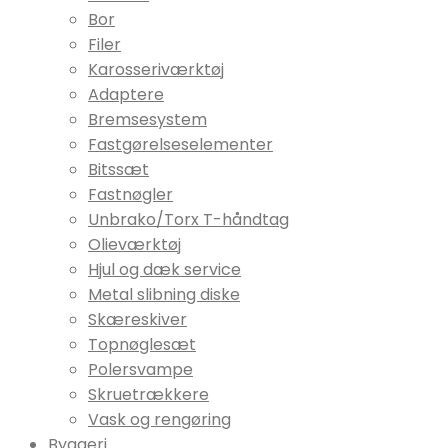
Bor
Filer
Karosseriværktøj
Adaptere
Bremsesystem
Fastgørelseselementer
Bitssæt
Fastnøgler
Unbrako/Torx T-håndtag
Olieværktøj
Hjul og dæk service
Metal slibning diske
Skæreskiver
Topnøglesæt
Polersvampe
Skruetrækkere
Vask og rengøring
Byggeri