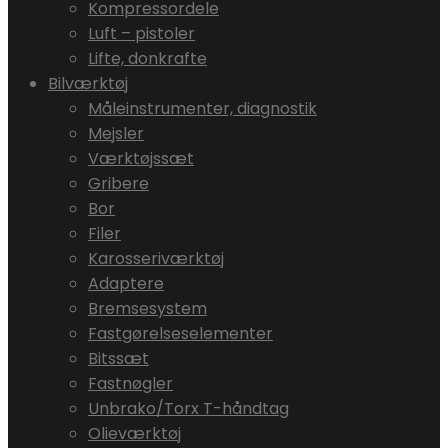
Kompressordele
Luft – pistoler
Lifte, donkrafte
Bilværktøj
Måleinstrumenter, diagnostik
Mejsler
Værktøjssæt
Gribere
Bor
Filer
Karosseriværktøj
Adaptere
Bremsesystem
Fastgørelseselementer
Bitssæt
Fastnøgler
Unbrako/Torx T-håndtag
Olieværktøj