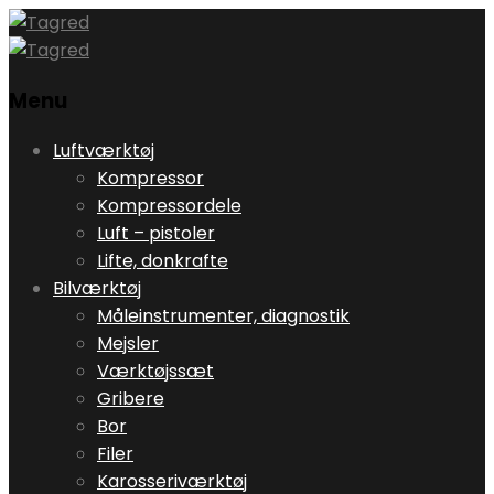
Menu
Skip
Luftværktøj
to
Kompressor
content
Kompressordele
Luft – pistoler
Lifte, donkrafte
Bilværktøj
Måleinstrumenter, diagnostik
Mejsler
Værktøjssæt
Gribere
Bor
Filer
Karosseriværktøj