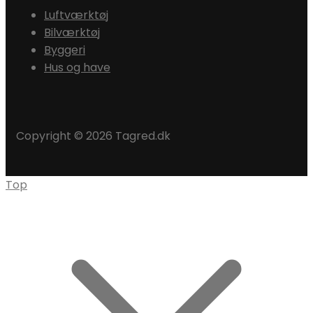
Luftværktøj
Bilværktøj
Byggeri
Hus og have
Copyright © 2026 Tagred.dk
Top