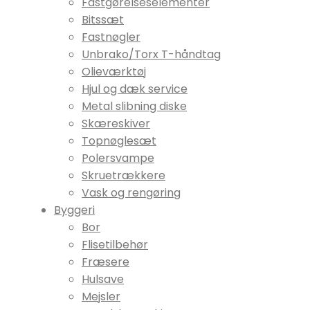
Fastgørelseselementer
Bitssæt
Fastnøgler
Unbrako/Torx T-håndtag
Olieværktøj
Hjul og dæk service
Metal slibning diske
Skæreskiver
Topnøglesæt
Polersvampe
Skruetrækkere
Vask og rengøring
Byggeri
Bor
Flisetilbehør
Fræsere
Hulsave
Mejsler