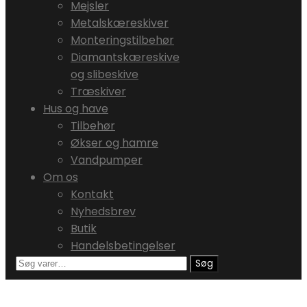
Mejsler
Metalskæreskiver
Monteringstilbehør
Diamantskæreskive
og slibeskive
Træskiver
Hus og have
Tilbehør
Økser og hamre
Vandpumper
Om os
Kontakt
Nyhedsbrev
Butik
Handelsbetingelser
Søg
Søg
efter: