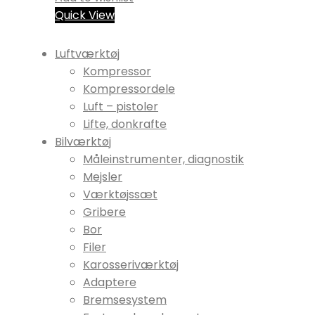
Quick View
Luftværktøj
Kompressor
Kompressordele
Luft – pistoler
Lifte, donkrafte
Bilværktøj
Måleinstrumenter, diagnostik
Mejsler
Værktøjssæt
Gribere
Bor
Filer
Karosseriværktøj
Adaptere
Bremsesystem