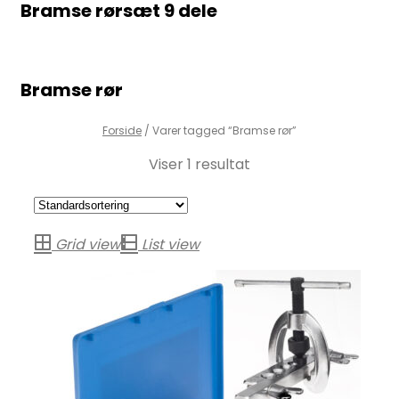
Bramse rørsæt 9 dele
Bramse rør
Forside
/
Varer tagged “Bramse rør”
Viser 1 resultat
Grid view
List view