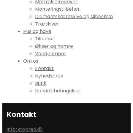
Metalskæreskiver
Monteringstilbehør
Diamantskæreskive og slibeskive
Træskiver
Hus og have
Tilbehør
Økser og hamre
Vandpumper
Om os
Kontakt
Nyhedsbrev
Butik
Handelsbetingelser
Kontakt
info@tagred.dk