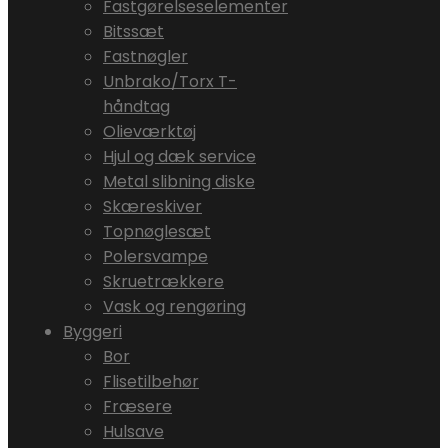
Fastgørelseselementer
Bitssæt
Fastnøgler
Unbrako/Torx T-
håndtag
Olieværktøj
Hjul og dæk service
Metal slibning diske
Skæreskiver
Topnøglesæt
Polersvampe
Skruetrækkere
Vask og rengøring
Byggeri
Bor
Flisetilbehør
Fræsere
Hulsave