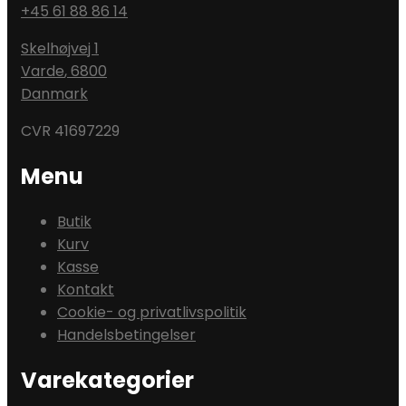
+45 61 88 86 14
Skelhøjvej 1
Varde
,
6800
Danmark
CVR 41697229
Menu
Butik
Kurv
Kasse
Kontakt
Cookie- og privatlivspolitik
Handelsbetingelser
Varekategorier