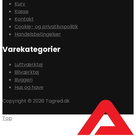
Kurv
Kasse
Kontakt
Cookie- og privatlivspolitik
Handelsbetingelser
Varekategorier
Luftværktøj
Bilværktøj
Byggeri
Hus og have
Copyright © 2026 Tagred.dk
Top