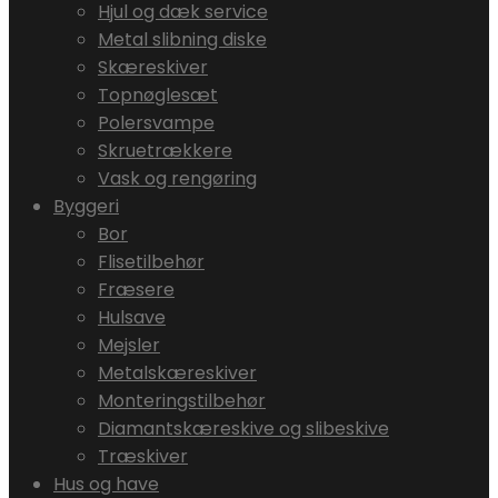
Hjul og dæk service
Metal slibning diske
Skæreskiver
Topnøglesæt
Polersvampe
Skruetrækkere
Vask og rengøring
Byggeri
Bor
Flisetilbehør
Fræsere
Hulsave
Mejsler
Metalskæreskiver
Monteringstilbehør
Diamantskæreskive og slibeskive
Træskiver
Hus og have