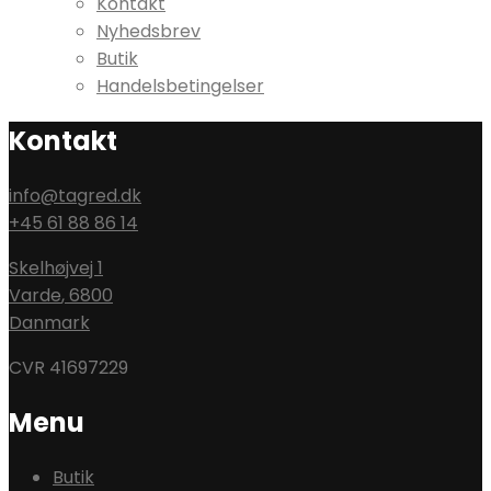
Kontakt
Nyhedsbrev
Butik
Handelsbetingelser
Kontakt
info@tagred.dk
+45 61 88 86 14
Skelhøjvej 1
Varde
,
6800
Danmark
CVR 41697229
Menu
Butik