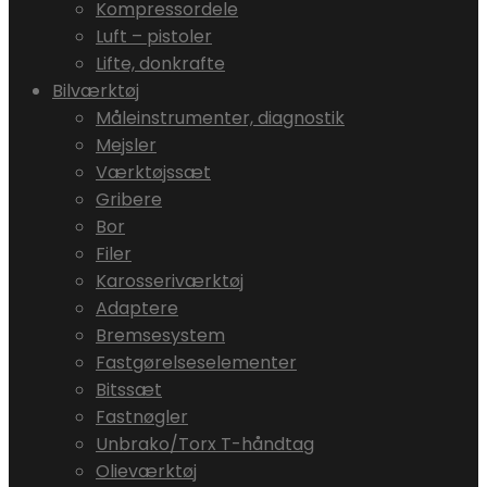
Kompressordele
Luft – pistoler
Lifte, donkrafte
Bilværktøj
Måleinstrumenter, diagnostik
Mejsler
Værktøjssæt
Gribere
Bor
Filer
Karosseriværktøj
Adaptere
Bremsesystem
Fastgørelseselementer
Bitssæt
Fastnøgler
Unbrako/Torx T-håndtag
Olieværktøj