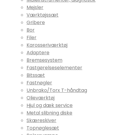
Mejsler
Værktøjssæt
Gribere
Bor
Filer
Karosseriværktøj
Adaptere
Bremsesystem
Fastgørelseselementer
Bitssæt
Fastnøgler
Unbrako/Torx T-håndtag
Olieværktøj
Hjul og dæk service
Metal slibning diske
Skæreskiver
Topnøglesæt