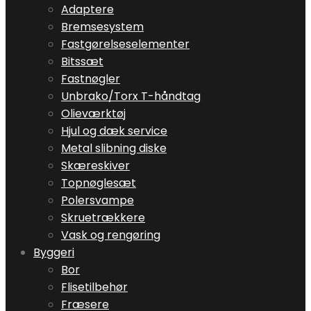
Adaptere
Bremsesystem
Fastgørelseselementer
Bitssæt
Fastnøgler
Unbrako/Torx T-håndtag
Olieværktøj
Hjul og dæk service
Metal slibning diske
Skæreskiver
Topnøglesæt
Polersvampe
Skruetrækkere
Vask og rengøring
Byggeri
Bor
Flisetilbehør
Fræsere