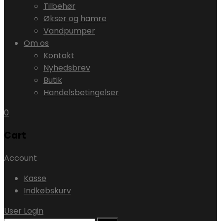
Tilbehør
Økser og hamre
Vandpumper
Om os
Kontakt
Nyhedsbrev
Butik
Handelsbetingelser
0
Cart
Account
Kasse
Indkøbskurv
User Login