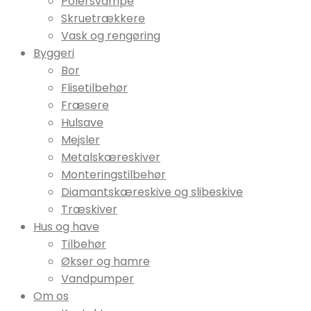
Polersvampe
Skruetrækkere
Vask og rengøring
Byggeri
Bor
Flisetilbehør
Fræsere
Hulsave
Mejsler
Metalskæreskiver
Monteringstilbehør
Diamantskæreskive og slibeskive
Træskiver
Hus og have
Tilbehør
Økser og hamre
Vandpumper
Om os