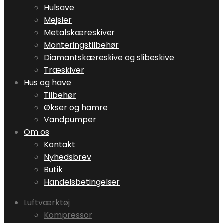
Hulsave
Mejsler
Metalskæreskiver
Monteringstilbehør
Diamantskæreskive og slibeskive
Træskiver
Hus og have
Tilbehør
Økser og hamre
Vandpumper
Om os
Kontakt
Nyhedsbrev
Butik
Handelsbetingelser
Luftværktøj
Kompressor