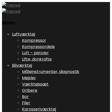
Menu
Skip
Luftværktøj
to
Kompressor
content
Kompressordele
Luft – pistoler
Lifte, donkrafte
Bilværktøj
Måleinstrumenter, diagnostik
Mejsler
Værktøjssæt
Gribere
Bor
Filer
Karosseriværktøj