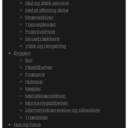
Hjul og dæk service
Metal slibning diske
Skæreskiver
Topnøglesæt
Polersvampe
Skruetrækkere
Vask og rengøring
Byggeri
Bor
Flisetilbehør
Fræsere
Hulsave
Mejsler
Metalskæreskiver
Monteringstilbehør
Diamantskæreskive og slibeskive
Træskiver
Hus og have