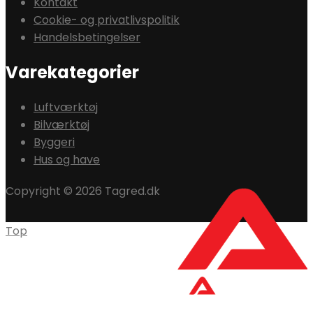
Kontakt
Cookie- og privatlivspolitik
Handelsbetingelser
Varekategorier
Luftværktøj
Bilværktøj
Byggeri
Hus og have
Copyright © 2026 Tagred.dk
Top