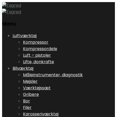
Menu
Skip
Luftværktøj
to
Kompressor
content
Kompressordele
Luft – pistoler
Lifte, donkrafte
Bilværktøj
Måleinstrumenter, diagnostik
Mejsler
Værktøjssæt
Gribere
Bor
Filer
Karosseriværktøj