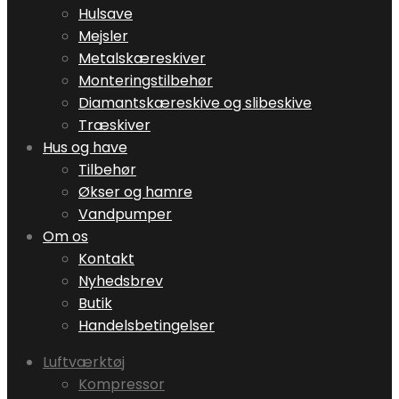
Hulsave
Mejsler
Metalskæreskiver
Monteringstilbehør
Diamantskæreskive og slibeskive
Træskiver
Hus og have
Tilbehør
Økser og hamre
Vandpumper
Om os
Kontakt
Nyhedsbrev
Butik
Handelsbetingelser
Luftværktøj
Kompressor