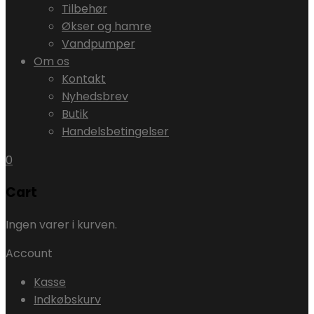
Tilbehør
Økser og hamre
Vandpumper
Om os
Kontakt
Nyhedsbrev
Butik
Handelsbetingelser
0
Cart
Ingen varer i kurven.
Account
Kasse
Indkøbskurv