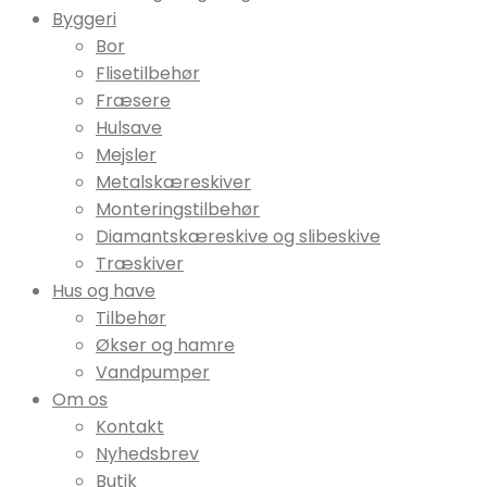
Byggeri
Bor
Flisetilbehør
Fræsere
Hulsave
Mejsler
Metalskæreskiver
Monteringstilbehør
Diamantskæreskive og slibeskive
Træskiver
Hus og have
Tilbehør
Økser og hamre
Vandpumper
Om os
Kontakt
Nyhedsbrev
Butik