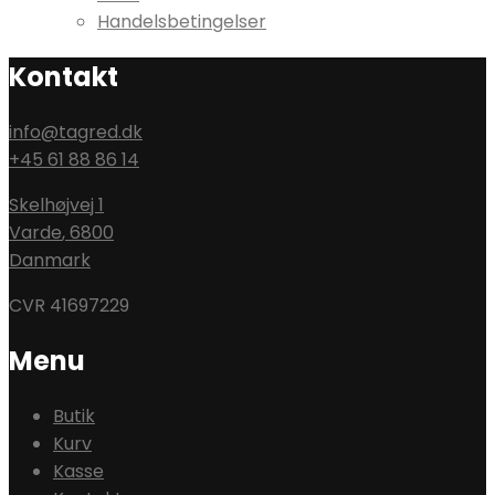
Handelsbetingelser
Kontakt
info@tagred.dk
+45 61 88 86 14
Skelhøjvej 1
Varde
,
6800
Danmark
CVR 41697229
Menu
Butik
Kurv
Kasse