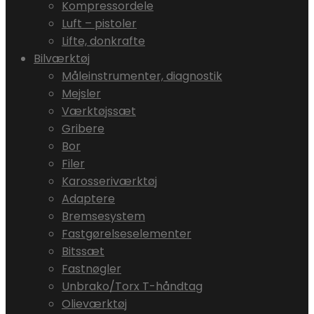
Kompressordele
Luft – pistoler
Lifte, donkrafte
Bilværktøj
Måleinstrumenter, diagnostik
Mejsler
Værktøjssæt
Gribere
Bor
Filer
Karosseriværktøj
Adaptere
Bremsesystem
Fastgørelseselementer
Bitssæt
Fastnøgler
Unbrako/Torx T-håndtag
Olieværktøj