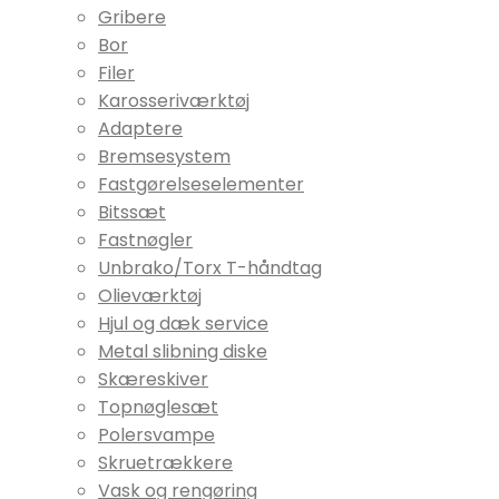
Gribere
Bor
Filer
Karosseriværktøj
Adaptere
Bremsesystem
Fastgørelseselementer
Bitssæt
Fastnøgler
Unbrako/Torx T-håndtag
Olieværktøj
Hjul og dæk service
Metal slibning diske
Skæreskiver
Topnøglesæt
Polersvampe
Skruetrækkere
Vask og rengøring