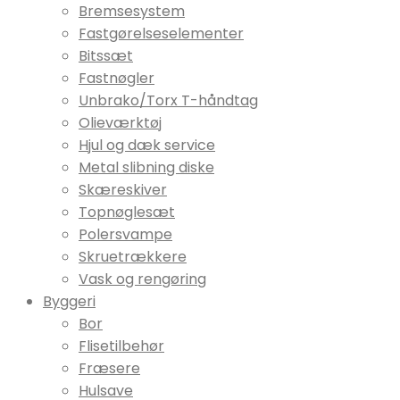
Bremsesystem
Fastgørelseselementer
Bitssæt
Fastnøgler
Unbrako/Torx T-håndtag
Olieværktøj
Hjul og dæk service
Metal slibning diske
Skæreskiver
Topnøglesæt
Polersvampe
Skruetrækkere
Vask og rengøring
Byggeri
Bor
Flisetilbehør
Fræsere
Hulsave