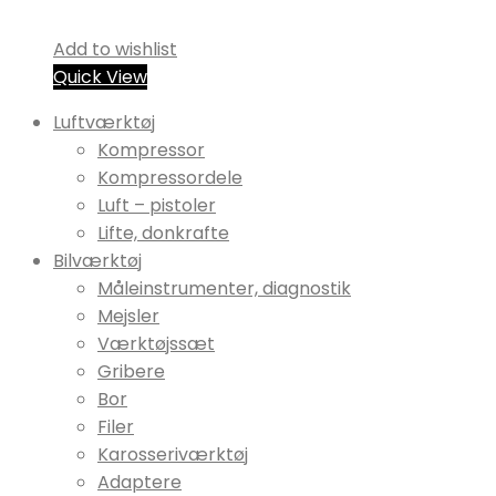
Add to wishlist
Quick View
Luftværktøj
Kompressor
Kompressordele
Luft – pistoler
Lifte, donkrafte
Bilværktøj
Måleinstrumenter, diagnostik
Mejsler
Værktøjssæt
Gribere
Bor
Filer
Karosseriværktøj
Adaptere