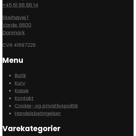
+45 61 88 86 14
Skelhøjvej 1
Varde
,
6800
Danmark
CVR 41697229
Menu
Butik
Kurv
Kasse
Kontakt
Cookie- og privatlivspolitik
Handelsbetingelser
Varekategorier