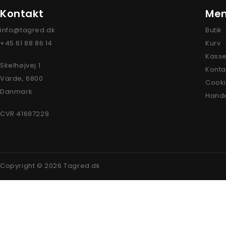
Kontakt
Me
info@tagred.dk
Butik
+45 61 88 86 14
Kurv
Kass
Skelhøjvej 1
Konta
Varde
,
6800
Cookie
Danmark
Hande
CVR 41697229
Copyright © 2026 Tagred.dk