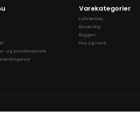
nu
Varekategorier
Luftværktøj
Bilværktøj
e
Byggeri
kt
Hus og have
- og privatlivspolitik
lsbetingelser