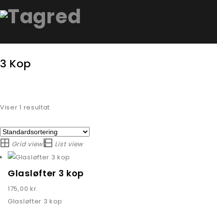
3 Kop
Viser 1 resultat
Grid view
List view
Glasløfter 3 kop
175,00
kr.
Glasløfter 3 kop