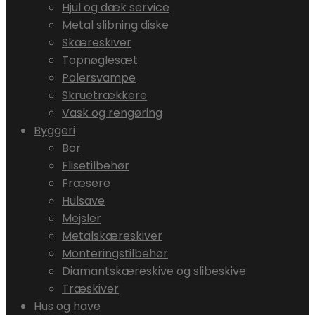
Hjul og dæk service
Metal slibning diske
Skæreskiver
Topnøglesæt
Polersvampe
Skruetrækkere
Vask og rengøring
Byggeri
Bor
Flisetilbehør
Fræsere
Hulsave
Mejsler
Metalskæreskiver
Monteringstilbehør
Diamantskæreskive og slibeskive
Træskiver
Hus og have