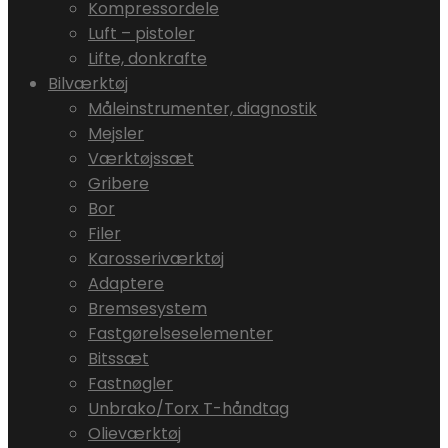
Kompressordele
Luft – pistoler
Lifte, donkrafte
Bilværktøj
Måleinstrumenter, diagnostik
Mejsler
Værktøjssæt
Gribere
Bor
Filer
Karosseriværktøj
Adaptere
Bremsesystem
Fastgørelseselementer
Bitssæt
Fastnøgler
Unbrako/Torx T-håndtag
Olieværktøj