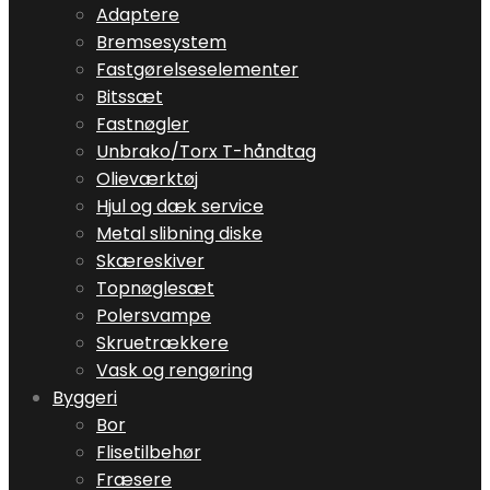
Adaptere
Bremsesystem
Fastgørelseselementer
Bitssæt
Fastnøgler
Unbrako/Torx T-håndtag
Olieværktøj
Hjul og dæk service
Metal slibning diske
Skæreskiver
Topnøglesæt
Polersvampe
Skruetrækkere
Vask og rengøring
Byggeri
Bor
Flisetilbehør
Fræsere