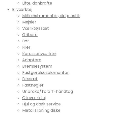
Lifte, donkrafte
Bilværktøj
Måleinstrumenter, diagnostik
Mejsler
Værktøjssæt
Gribere
Bor
Filer
Karosseriværktøj
Adaptere
Bremsesystem
Fastgørelseselementer
Bitssæt
Fastnøgler
Unbrako/Torx T-håndtag
Olieværktøj
Hjul og dæk service
Metal slibning diske