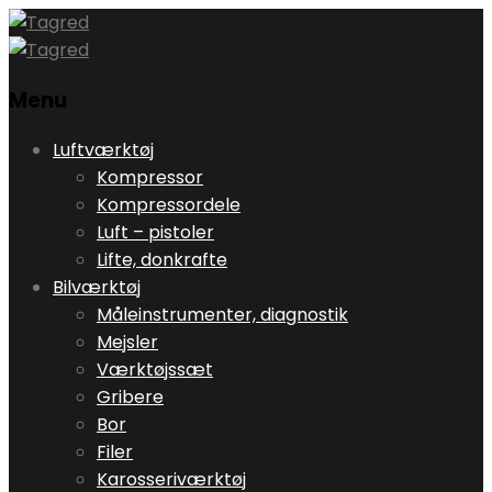
Menu
Skip
Luftværktøj
to
Kompressor
content
Kompressordele
Luft – pistoler
Lifte, donkrafte
Bilværktøj
Måleinstrumenter, diagnostik
Mejsler
Værktøjssæt
Gribere
Bor
Filer
Karosseriværktøj