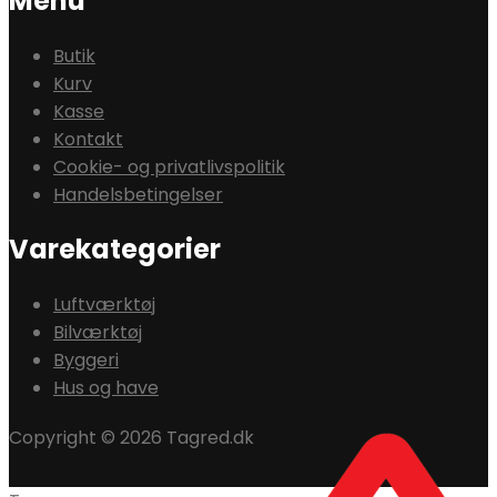
Menu
Butik
Kurv
Kasse
Kontakt
Cookie- og privatlivspolitik
Handelsbetingelser
Varekategorier
Luftværktøj
Bilværktøj
Byggeri
Hus og have
Copyright © 2026 Tagred.dk