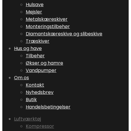
Hulsave
Mejsler
Metalskæreskiver
Monteringstilbehør
Diamantskæreskive og slibeskive
Træskiver
Hus og have
Tilbehør
Økser og hamre
Vandpumper
Om os
Kontakt
Nyhedsbrev
Butik
Handelsbetingelser
Luftværktøj
Kompressor