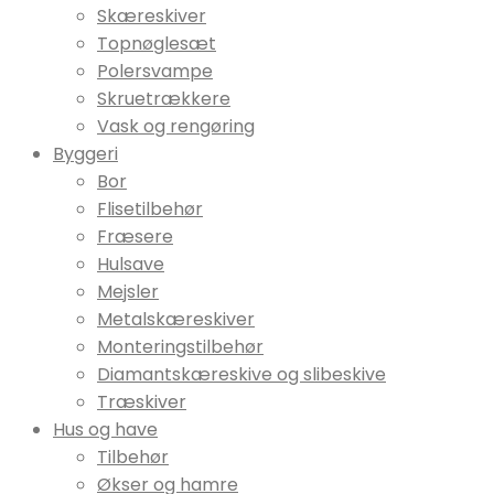
Skæreskiver
Topnøglesæt
Polersvampe
Skruetrækkere
Vask og rengøring
Byggeri
Bor
Flisetilbehør
Fræsere
Hulsave
Mejsler
Metalskæreskiver
Monteringstilbehør
Diamantskæreskive og slibeskive
Træskiver
Hus og have
Tilbehør
Økser og hamre