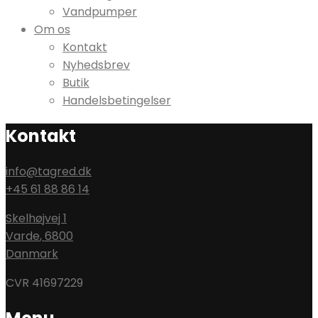
Vandpumper
Om os
Kontakt
Nyhedsbrev
Butik
Handelsbetingelser
Kontakt
info@tagred.dk
+45 61 88 86 14
Skelhøjvej 1
Varde
,
6800
Danmark
CVR 41697229