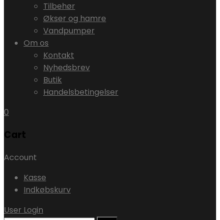
Tilbehør
Økser og hamre
Vandpumper
Om os
Kontakt
Nyhedsbrev
Butik
Handelsbetingelser
0
Cart
Account
Kasse
Indkøbskurv
User Login